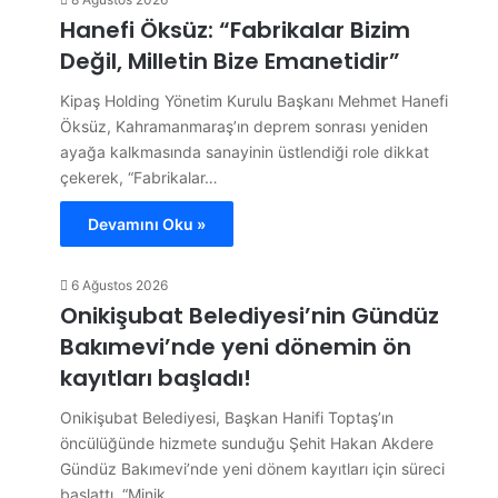
Hanefi Öksüz: “Fabrikalar Bizim
Değil, Milletin Bize Emanetidir”
Kipaş Holding Yönetim Kurulu Başkanı Mehmet Hanefi
Öksüz, Kahramanmaraş’ın deprem sonrası yeniden
ayağa kalkmasında sanayinin üstlendiği role dikkat
çekerek, “Fabrikalar…
Devamını Oku »
6 Ağustos 2026
Onikişubat Belediyesi’nin Gündüz
Bakımevi’nde yeni dönemin ön
kayıtları başladı!
Onikişubat Belediyesi, Başkan Hanifi Toptaş’ın
öncülüğünde hizmete sunduğu Şehit Hakan Akdere
Gündüz Bakımevi’nde yeni dönem kayıtları için süreci
başlattı. “Minik…