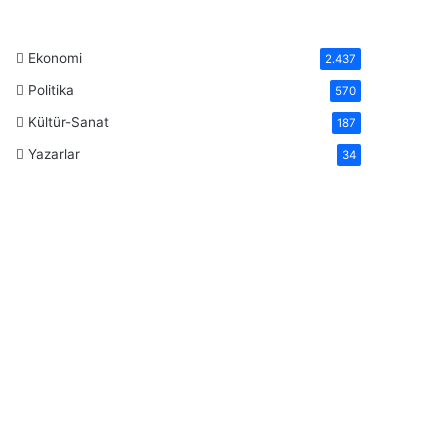
Ekonomi
2.437
Politika
570
Kültür-Sanat
187
Yazarlar
34