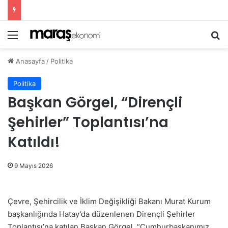
Menü
A
Anasayfa
/
Politika
Politika
Başkan Görgel, “Dirençli
Şehirler” Toplantısı’na
Katıldı!
9 Mayıs 2026
Çevre, Şehircilik ve İklim Değişikliği Bakanı Murat Kurum
başkanlığında Hatay’da düzenlenen Dirençli Şehirler
Toplantısı’na katılan Başkan Görgel, “Cumhurbaşkanımız