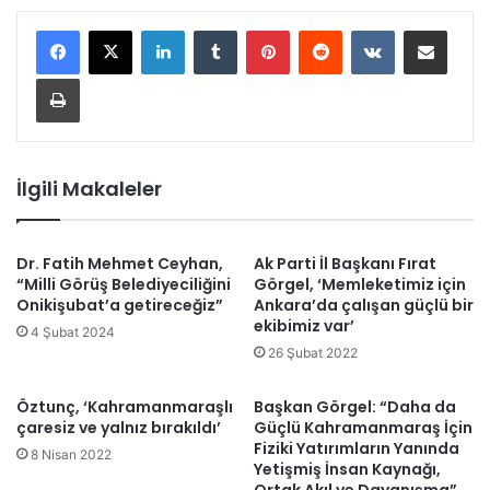
LinkedIn
Tumblr
Pinterest
Reddit
VKontakte
E-Posta ile paylaş
Yazdır
İlgili Makaleler
Dr. Fatih Mehmet Ceyhan,
Ak Parti İl Başkanı Fırat
“Milli Görüş Belediyeciliğini
Görgel, ‘Memleketimiz için
Onikişubat’a getireceğiz”
Ankara’da çalışan güçlü bir
ekibimiz var’
4 Şubat 2024
26 Şubat 2022
Öztunç, ‘Kahramanmaraşlı
Başkan Görgel: “Daha da
çaresiz ve yalnız bırakıldı’
Güçlü Kahramanmaraş İçin
Fiziki Yatırımların Yanında
8 Nisan 2022
Yetişmiş İnsan Kaynağı,