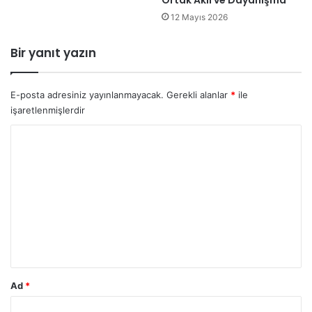
Ortak Akıl ve Dayanışma”
12 Mayıs 2026
Bir yanıt yazın
E-posta adresiniz yayınlanmayacak.
Gerekli alanlar
*
ile
işaretlenmişlerdir
Y
o
r
u
m
*
Ad
*