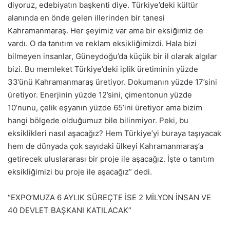
diyoruz, edebiyatın başkenti diye. Türkiye’deki kültür
alanında en önde gelen illerinden bir tanesi
Kahramanmaraş. Her şeyimiz var ama bir eksiğimiz de
vardı. O da tanıtım ve reklam eksikliğimizdi. Hala bizi
bilmeyen insanlar, Güneydoğu’da küçük bir il olarak algılar
bizi. Bu memleket Türkiye’deki iplik üretiminin yüzde
33’ünü Kahramanmaraş üretiyor. Dokumanın yüzde 17’sini
üretiyor. Enerjinin yüzde 12’sini, çimentonun yüzde
10’nunu, çelik eşyanın yüzde 65’ini üretiyor ama bizim
hangi bölgede olduğumuz bile bilinmiyor. Peki, bu
eksiklikleri nasıl aşacağız? Hem Türkiye’yi buraya taşıyacak
hem de dünyada çok sayıdaki ülkeyi Kahramanmaraş’a
getirecek uluslararası bir proje ile aşacağız. İşte o tanıtım
eksikliğimizi bu proje ile aşacağız” dedi.
“EXPO’MUZA 6 AYLIK SÜREÇTE İSE 2 MİLYON İNSAN VE
40 DEVLET BAŞKANI KATILACAK”