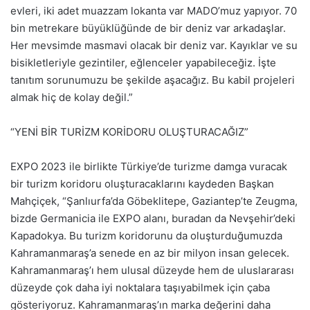
evleri, iki adet muazzam lokanta var MADO’muz yapıyor. 70
bin metrekare büyüklüğünde de bir deniz var arkadaşlar.
Her mevsimde masmavi olacak bir deniz var. Kayıklar ve su
bisikletleriyle gezintiler, eğlenceler yapabileceğiz. İşte
tanıtım sorunumuzu be şekilde aşacağız. Bu kabil projeleri
almak hiç de kolay değil.”
“YENİ BİR TURİZM KORİDORU OLUŞTURACAĞIZ”
EXPO 2023 ile birlikte Türkiye’de turizme damga vuracak
bir turizm koridoru oluşturacaklarını kaydeden Başkan
Mahçiçek, “Şanlıurfa’da Göbeklitepe, Gaziantep’te Zeugma,
bizde Germanicia ile EXPO alanı, buradan da Nevşehir’deki
Kapadokya. Bu turizm koridorunu da oluşturduğumuzda
Kahramanmaraş’a senede en az bir milyon insan gelecek.
Kahramanmaraş’ı hem ulusal düzeyde hem de uluslararası
düzeyde çok daha iyi noktalara taşıyabilmek için çaba
gösteriyoruz. Kahramanmaraş’ın marka değerini daha