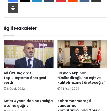
Yazdır
İlgili Makaleler
Ali Öztunç arazi
Başkan Akpınar
toplulaştırma önergesi
“Dulkadiroğlu’na eşit ve
verdi
kaliteli hizmet üreteceğiz”
8 Ocak 2022
7 Nisan 2024
Sefer Aycan’dan bakanlığa
Kahramanmaraş İl
atama çağrısı!
Jandarma
Komutanlığı’nda Görev