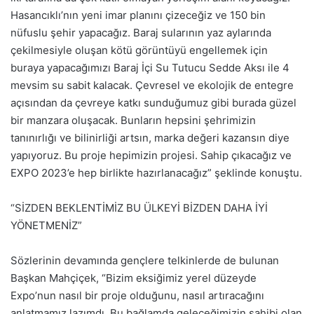
Hasancıklı’nın yeni imar planını çizeceğiz ve 150 bin
nüfuslu şehir yapacağız. Baraj sularının yaz aylarında
çekilmesiyle oluşan kötü görüntüyü engellemek için
buraya yapacağımızı Baraj İçi Su Tutucu Sedde Aksı ile 4
mevsim su sabit kalacak. Çevresel ve ekolojik de entegre
açısından da çevreye katkı sunduğumuz gibi burada güzel
bir manzara oluşacak. Bunların hepsini şehrimizin
tanınırlığı ve bilinirliği artsın, marka değeri kazansın diye
yapıyoruz. Bu proje hepimizin projesi. Sahip çıkacağız ve
EXPO 2023’e hep birlikte hazırlanacağız” şeklinde konuştu.
“SİZDEN BEKLENTİMİZ BU ÜLKEYİ BİZDEN DAHA İYİ
YÖNETMENİZ”
Sözlerinin devamında gençlere telkinlerde de bulunan
Başkan Mahçiçek, “Bizim eksiğimiz yerel düzeyde
Expo’nun nasıl bir proje olduğunu, nasıl artıracağını
anlatmamız lazımdı. Bu bağlamda geleceğimizin sahibi olan