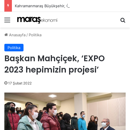
Kahramanmaraş Büyükşehir, Öğrenciler İçin “Pusula Maraş Eğitim Merkezi” Açıyor
Menü
Ar
Anasayfa
/
Politika
Politika
Başkan Mahçiçek, ‘EXPO
2023 hepimizin projesi’
17 Şubat 2022