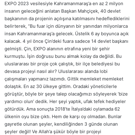
EXPO 2023 vesilesiyle Kahramanmaraş’a en az 2 milyon
insanın geleceğini anlatan Başkan Mahçiçek, 40 devlet
başkanının da projenin açılışına katılmasını hedeflediklerini
belirterek, “Bu fuar için dünyanın bir yanından milyonlarca
insan Kahramanmaraş’a gelecek. Üstelik 6 ay boyunca açık
kalacak. 4 yıl önce Çin’deki fuara sadece 14 devlet başkanı
gelmişti. Çin, EXPO alanının etrafına yeni bir şehir
kurmuştu. İşin doğrusu bunu almak kolay da değildi. Bu
uluslararası bir proje çok çalıştık, bir ilçe belediyesi bu
devasa projeyi nasıl alır? Uluslararası alanda lobi
çalışmaları yapmanız lazımdı. Gittik memleket memleket
dolaştık. En az 30 ülkeye gittim. Oradaki yöneticilerle
görüştür, böyle bir şeye talep olacağımızı söyleyerek ‘bize
yardımcı olun’ dedik. Her şeyi yaptık, ufak tefek hediyeler
götürdük. Ama sonuçta 2018’te İtalya’daki oylamada 62
ülkenin oyu bize çıktı. Hem de karşı oy olmadan. Bunlar
gayretle olunan şeyler, kendiliğinden 3 günde olunan
şeyler değil! Ve Allah’a şükür böyle bir projeyi