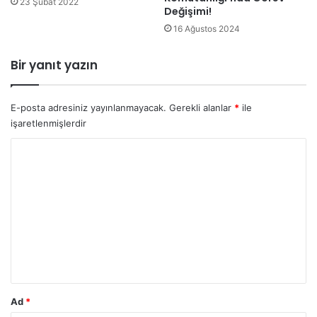
23 Şubat 2022
Değişimi!
16 Ağustos 2024
Bir yanıt yazın
E-posta adresiniz yayınlanmayacak.
Gerekli alanlar
*
ile
işaretlenmişlerdir
Y
o
r
u
m
*
Ad
*