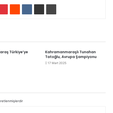
mblr
Pinterest
Reddit
VKontakte
E-Posta ile paylaş
Yazdır
raş Türkiye’ye
Kahramanmaraşlı Tunahan
Tatoğlu, Avrupa Şampiyonu
17 Mart 2025
aretlenmişlerdir