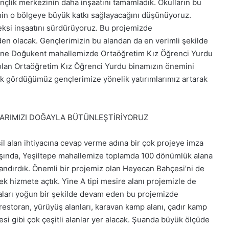
nçlik merkezinin daha inşaatını tamamladık. Okulların bu
in o bölgeye büyük katkı sağlayacağını düşünüyoruz.
si inşaatını sürdürüyoruz. Bu projemizde
n olacak. Gençlerimizin bu alandan da en verimli şekilde
. Yine Doğukent mahallemizde Ortaöğretim Kız Öğrenci Yurdu
 olan Ortaöğretim Kız Öğrenci Yurdu binamızın önemini
ak gördüğümüz gençlerimize yönelik yatırımlarımız artarak
ARIMIZI DOĞAYLA BÜTÜNLEŞTİRİYORUZ
l alan ihtiyacına cevap verme adına bir çok projeye imza
dışında, Yeşiltepe mahallemize toplamda 100 dönümlük alana
zandırdık. Önemli bir projemiz olan Heyecan Bahçesi’ni de
 hizmete açtık. Yine A tipi mesire alanı projemizle de
aları yoğun bir şekilde devam eden bu projemizde
 restoran, yürüyüş alanları, karavan kamp alanı, çadır kamp
çesi gibi çok çeşitli alanlar yer alacak. Şuanda büyük ölçüde