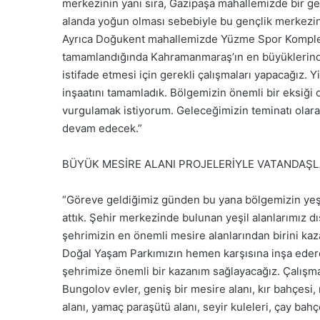
merkezinin yanı sıra, Gazipaşa mahallemizde bir ge
alanda yoğun olması sebebiyle bu gençlik merkezin
Ayrıca Doğukent mahallemizde Yüzme Spor Komplek
tamamlandığında Kahramanmaraş’ın en büyüklerinde
istifade etmesi için gerekli çalışmaları yapacağız
inşaatını tamamladık. Bölgemizin önemli bir eksiği
vurgulamak istiyorum. Geleceğimizin teminatı olar
devam edecek.”
BÜYÜK MESİRE ALANI PROJELERİYLE VATANDAŞL
“Göreve geldiğimiz günden bu yana bölgemizin yeşi
attık. Şehir merkezinde bulunan yeşil alanlarımız 
şehrimizin en önemli mesire alanlarından birini ka
Doğal Yaşam Parkımızın hemen karşısına inşa ederek
şehrimize önemli bir kazanım sağlayacağız. Çalışm
Bungolov evler, geniş bir mesire alanı, kır bahçesi,
alanı, yamaç paraşütü alanı, seyir kuleleri, çay bah