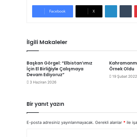
LinkedIn
Tu
Facebook
X
İlgili Makaleler
Başkan Görgel: “Elbistan’ımız
Kahramanma
İçin El Birliğiyle Çalışmaya
Örnek Oldu
Devam Ediyoruz”
19 Şubat 2022
3 Haziran 2026
Bir yanıt yazın
E-posta adresiniz yayınlanmayacak.
Gerekli alanlar
*
ile iş
Y