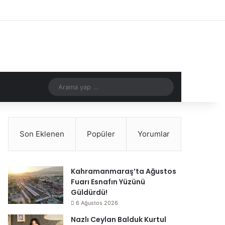
Kayıt Ol
Rastgele Makale
Kenar Bölmes
Arama
yap
...
Son Eklenen
Popüler
Yorumlar
Kahramanmaraş’ta Ağustos
Fuarı Esnafın Yüzünü
Güldürdü!
6 Ağustos 2026
Nazlı Ceylan Balduk Kurtul