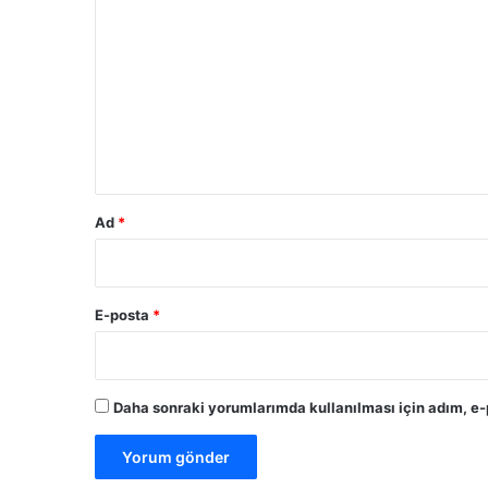
o
r
u
m
*
Ad
*
E-posta
*
Daha sonraki yorumlarımda kullanılması için adım, e-