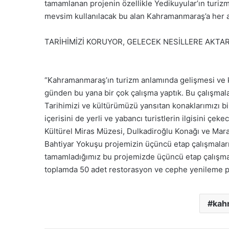
tamamlanan projenin özellikle Yedikuyular’ın turiz
mevsim kullanılacak bu alan Kahramanmaraş’a her a
TARİHİMİZİ KORUYOR, GELECEK NESİLLERE AKTAR
“Kahramanmaraş’ın turizm anlamında gelişmesi ve 
günden bu yana bir çok çalışma yaptık. Bu çalışmal
Tarihimizi ve kültürümüzü yansıtan konaklarımızı bi
içerisini de yerli ve yabancı turistlerin ilgisini ç
Kültürel Miras Müzesi, Dulkadiroğlu Konağı ve Mara
Bahtiyar Yokuşu projemizin üçüncü etap çalışmaları 
tamamladığımız bu projemizde üçüncü etap çalışma
toplamda 50 adet restorasyon ve cephe yenileme pr
kah