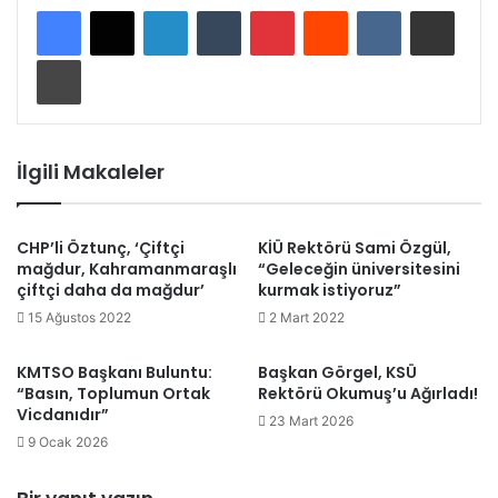
LinkedIn
Tumblr
Pinterest
Reddit
VKontakte
E-Posta ile paylaş
Yazdır
İlgili Makaleler
CHP’li Öztunç, ‘Çiftçi
KİÜ Rektörü Sami Özgül,
mağdur, Kahramanmaraşlı
“Geleceğin üniversitesini
çiftçi daha da mağdur’
kurmak istiyoruz”
15 Ağustos 2022
2 Mart 2022
KMTSO Başkanı Buluntu:
Başkan Görgel, KSÜ
“Basın, Toplumun Ortak
Rektörü Okumuş’u Ağırladı!
Vicdanıdır”
23 Mart 2026
9 Ocak 2026