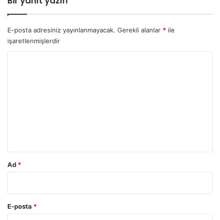
Bir yanıt yazın
E-posta adresiniz yayınlanmayacak.
Gerekli alanlar
*
ile
işaretlenmişlerdir
Y
o
r
u
m
*
Ad
*
E-posta
*