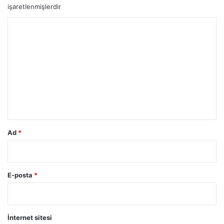
işaretlenmişlerdir
Y
o
r
u
m
*
Ad
*
E-posta
*
İnternet sitesi