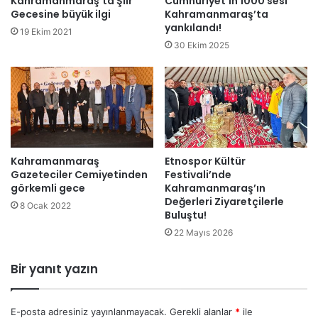
Kahramanmaraş’ta Şiir
Cumhuriyet’in 1000 sesi
Gecesine büyük ilgi
Kahramanmaraş’ta
yankılandı!
19 Ekim 2021
30 Ekim 2025
Kahramanmaraş
Etnospor Kültür
Gazeteciler Cemiyetinden
Festivali’nde
görkemli gece
Kahramanmaraş’ın
Değerleri Ziyaretçilerle
8 Ocak 2022
Buluştu!
22 Mayıs 2026
Bir yanıt yazın
E-posta adresiniz yayınlanmayacak.
Gerekli alanlar
*
ile