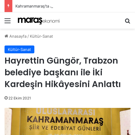
Kahramanmaraş’ta Ağustos Fuarı Esnafın Yüzünü Güldürdü!
Menü
Ar
Anasayfa
/
Kültür-Sanat
Kültür-Sanat
Hayrettin Güngör, Trabzon
belediye başkanı ile İki
Kardeşin Hikâyesini Anlattı
22 Ekim 2021