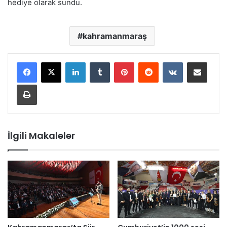
hediye olarak sundu.
kahramanmaraş
LinkedIn
Tumblr
Pinterest
Reddit
VKontakte
E-Posta ile paylaş
Yazdır
İlgili Makaleler