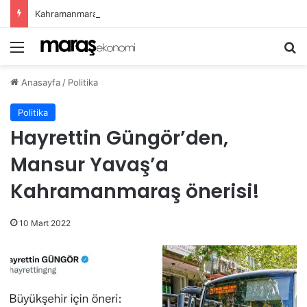
Kahramanmaraş Büyükşehir, Öğrenciler İçin “Pusula Maraş Eğitim Merkezi” Açıyor
Menü
Ar
Anasayfa
/
Politika
Politika
Hayrettin Güngör’den,
Mansur Yavaş’a
Kahramanmaraş önerisi!
10 Mart 2022