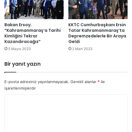
Bakan Ersoy;
KKTC Cumhurbaşkanı Ersin
“Kahramanmaraş’a Tarihi
Tatar Kahramanmaraş’ta
Kimliğini Tekrar
Depremzedelerle Bir Araya
Kazandıracağız”
Geldi
5 Mayıs 2023
2 Mart 2023
Bir yanıt yazın
E-posta adresiniz yayınlanmayacak.
Gerekli alanlar
*
ile
işaretlenmişlerdir
Y
o
r
u