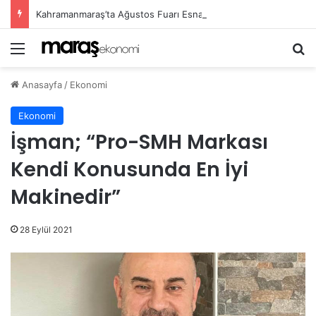
Kahramanmaraş’ta Ağustos Fuarı Esnafın Yüzünü Güldürdü!
Menü
Ar
Anasayfa
/
Ekonomi
Ekonomi
İşman; “Pro-SMH Markası
Kendi Konusunda En İyi
Makinedir”
28 Eylül 2021