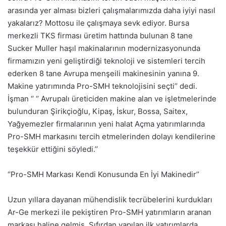
arasında yer alması bizleri çalışmalarımızda daha iyiyi nasıl
yakalarız? Mottosu ile çalışmaya sevk ediyor. Bursa
merkezli TKS firması üretim hattında bulunan 8 tane
Sucker Muller haşıl makinalarının modernizasyonunda
firmamızın yeni geliştirdiği teknoloji ve sistemleri tercih
ederken 8 tane Avrupa menşeili makinesinin yanına 9.
Makine yatırımında Pro-SMH teknolojisini seçti’’ dedi.
İşman ‘’ ‘’ Avrupalı üreticiden makine alan ve işletmelerinde
bulunduran Şirikçioğlu, Kipaş, İskur, Bossa, Saitex,
Yağyemezler firmalarının yeni halat Açma yatırımlarında
Pro-SMH markasını tercih etmelerinden dolayı kendilerine
teşekkür ettiğini söyledi.’’
‘’Pro-SMH Markası Kendi Konusunda En İyi Makinedir’’
Uzun yıllara dayanan mühendislik tecrübelerini kurdukları
Ar-Ge merkezi ile pekiştiren Pro-SMH yatırımların aranan
markası haline gelmiş. Sıfırdan yapılan ilk yatırımlarda,