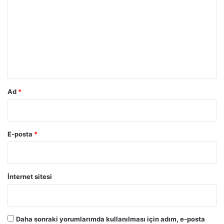
r
u
m
*
Ad
*
E-posta
*
İnternet sitesi
Daha sonraki yorumlarımda kullanılması için adım, e-posta