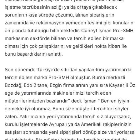
işletme tecrübesinin azlığı ya da ortaya çıkabilecek
sorunların kısa sürede çözümü, alınan siparişlerin
zamanında ve reklamasyon yemeden teslimi gibi konuların
ön planda tutulduğu bilinmektedir. Cüneyt İşman Pro-SMH
markasının sektörde bilinen ve tercih edilen bir marka
olması için çok çalıştıklarını ve geldikleri nokta itibarı ile
bunu başardıklarını anlattı.
Son dönemde Türkiye’de sıfırdan yapılan tüm yatırımlarda
tercih edilen marka Pro-SMH olmuştur. Bursa merkezli
Bozdağ, Edo 2 tane, Ezgin firmalarının yanı sıra Kayserili Öz
ege de yatırımlarında makinelerimizi tercih eden
müşterilerimizden bazılarıdır’’ dedi. İşman ‘’ Ben en iyiyim
demekle iyi olunmaz. Bunu size müşteri tercihleri söyler
zaten. Yatırımcının yeni yatırımında tercih siz oluyorsanız,
kurulu işletmelerde Avrupalı ya da Amerikalı rakiplerinizin
satışları sonrasında yeni siparişleri dönüp size veriyorlarsa
siz iyisinizdir. Biz müşterilerimiz bu tercihleri nedeni ile