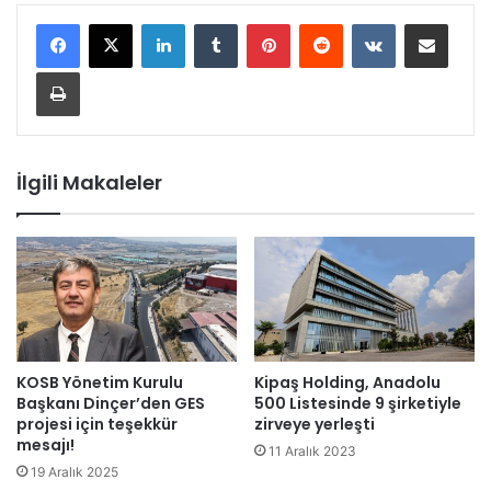
LinkedIn
Tumblr
Pinterest
Reddit
VKontakte
E-Posta ile paylaş
Yazdır
İlgili Makaleler
KOSB Yönetim Kurulu
Kipaş Holding, Anadolu
Başkanı Dinçer’den GES
500 Listesinde 9 şirketiyle
projesi için teşekkür
zirveye yerleşti
mesajı!
11 Aralık 2023
19 Aralık 2025