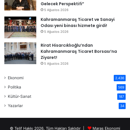
Gelecek Perspektifi”
5 Ağustos 2026
Kahramanmaraş Ticaret ve Sanayi
Odası yeni binası hizmete girdi!
5 Ağustos 2026
Rirat Hisarcıklıoğlu’ndan
Kahramanmaraş Ticaret Borsası’na
Ziyaret!
5 Ağustos 2026
Ekonomi
2.436
Politika
569
Kültür-Sanat
187
Yazarlar
34
© Telif Hakkı 2026, Tüm Hakları Saklıdır |
Maras Ekonomi