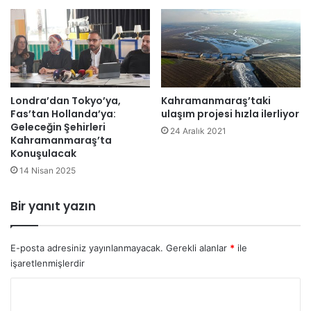
Londra’dan Tokyo’ya,
Kahramanmaraş’taki
Fas’tan Hollanda’ya:
ulaşım projesi hızla ilerliyor
Geleceğin Şehirleri
24 Aralık 2021
Kahramanmaraş’ta
Konuşulacak
14 Nisan 2025
Bir yanıt yazın
E-posta adresiniz yayınlanmayacak.
Gerekli alanlar
*
ile
işaretlenmişlerdir
Y
o