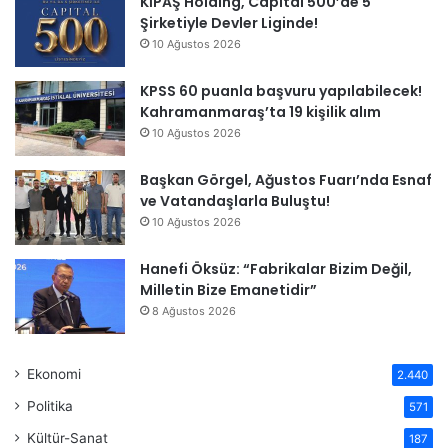
KİPAŞ Holding, Capıtal 500’de 5
Şirketiyle Devler Liginde!
10 Ağustos 2026
KPSS 60 puanla başvuru yapılabilecek!
Kahramanmaraş’ta 19 kişilik alım
10 Ağustos 2026
Başkan Görgel, Ağustos Fuarı’nda Esnaf
ve Vatandaşlarla Buluştu!
10 Ağustos 2026
Hanefi Öksüz: “Fabrikalar Bizim Değil,
Milletin Bize Emanetidir”
8 Ağustos 2026
Ekonomi
2.440
Politika
571
Kültür-Sanat
187