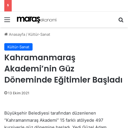
Menü
Ar
Anasayfa
/
Kültür-Sanat
Kültür-Sanat
Kahramanmaraş
Akademi’nin Güz
Döneminde Eğitimler Başladı
13 Ekim 2021
Büyükşehir Belediyesi tarafından düzenlenen
“Kahramanmaraş Akademi” 15 farklı atölyede 497
kursiyerle güz dönemine başladı. Yedi Güzel Adam