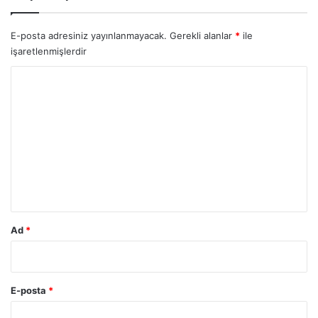
E-posta adresiniz yayınlanmayacak.
Gerekli alanlar
*
ile
işaretlenmişlerdir
Y
o
r
u
m
*
Ad
*
E-posta
*