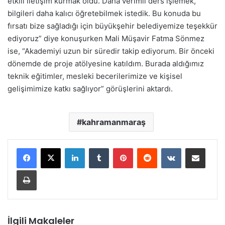
etkili iletişim kurmak oldu. Daha verimli ders işlemek,
bilgileri daha kalıcı öğretebilmek istedik. Bu konuda bu
fırsatı bize sağladığı için büyükşehir belediyemize teşekkür
ediyoruz” diye konuşurken Mali Müşavir Fatma Sönmez
ise, “Akademiyi uzun bir süredir takip ediyorum. Bir önceki
dönemde de proje atölyesine katıldım. Burada aldığımız
teknik eğitimler, mesleki becerilerimize ve kişisel
gelişimimize katkı sağlıyor” görüşlerini aktardı.
kahramanmaraş
LinkedIn
Tumblr
Pinterest
Reddit
VKontakte
E-Posta ile paylaş
Yazdır
İlgili Makaleler