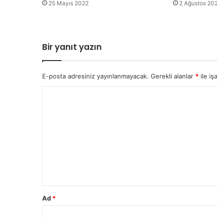
25 Mayıs 2022
2 Ağustos 20
Bir yanıt yazın
E-posta adresiniz yayınlanmayacak.
Gerekli alanlar
*
ile iş
Y
o
r
u
m
*
Ad
*