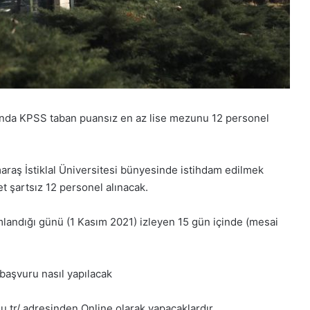
landa KPSS taban puansız en az lise mezunu 12 personel
aş İstiklal Üniversitesi bünyesinde istihdam edilmek
 şartsız 12 personel alınacak.
mlandığı günü (1 Kasım 2021) izleyen 15 gün içinde (mesai
başvuru nasıl yapılacak
du.tr/ adresinden Online olarak yapacaklardır.