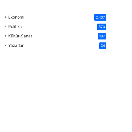
Ekonomi
2.437
Politika
570
Kültür-Sanat
187
Yazarlar
34