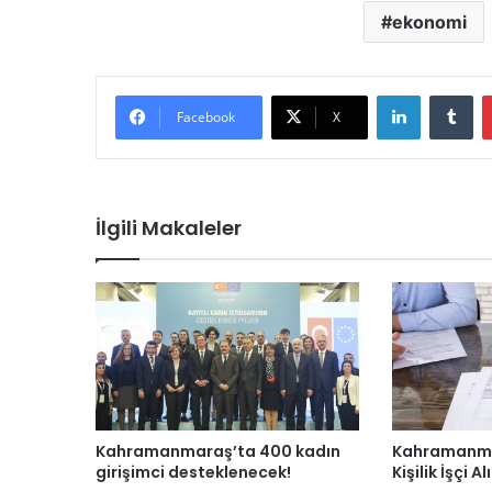
ekonomi
LinkedIn
Tu
Facebook
X
İlgili Makaleler
Kahramanmaraş’ta 400 kadın
Kahramanma
girişimci desteklenecek!
Kişilik İşçi Al