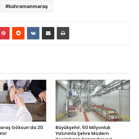
kahramanmaraş
mblr
Pinterest
Reddit
VKontakte
E-Posta ile paylaş
Yazdır
raş Göksun’da 20
Büyükşehir, 50 Milyonluk
ımı!
Yatırımla Şehre Modern