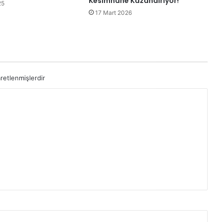
Kesimhane Kazandırıyor!
25
17 Mart 2026
aretlenmişlerdir