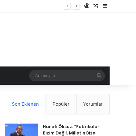
Kayıt Ol
Rastgele Makale
Kenar Bölme
çıyor
Arama
yap
...
Son Eklenen
Popüler
Yorumlar
Hanefi Öksüz: “Fabrikalar
Bizim Değil, Milletin Bize