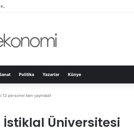
amanmaraş Büyükşehir, Öğrenciler İçin “Pusula Maraş Eğitim Merkezi” A
Sanat
Politika
Yazarlar
Künye
 12 personel ilanı yayınladı!
tiklal Üniversitesi