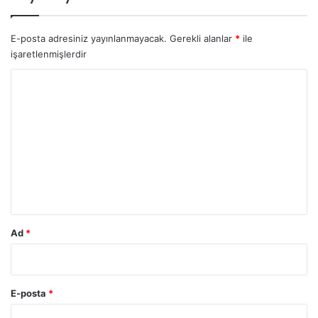
E-posta adresiniz yayınlanmayacak.
Gerekli alanlar
*
ile
işaretlenmişlerdir
Y
o
r
u
m
*
Ad
*
E-posta
*