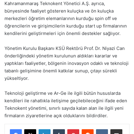
Kahramanmaraş Teknokent Yönetici A.Ş. ayrıca,
bünyesinde faaliyet gösteren kuluçka ve ön kuluçka
merkezleri öğretim elemanlarının kurduğu spin off ve
öğrencilerin ve girişimcilerin kurduğu start up firmalarının
kendilerini geliştirmeleri için önemli destekler sağlıyor.
Yönetim Kurulu Başkanı KSÜ Rektörü Prof. Dr. Niyazi Can
önderliğindeki yönetim kurulunun aldıkları kararlar ve
yaptıkları faaliyetler, bölgenin inovasyon odaklı ve teknoloji
tabanlı gelişimine önemli katkılar sunup, çıtayı sürekli
yükseltiyor.
Teknoloji geliştirme ve Ar-Ge ile ilgili bütün hususlarda
kendileri ile rahatlıkla iletişime geçilebileceğini ifade eden
Teknokent yönetimi, sınırlı sayıda kalan alan ile ilgili yeni
firmaların ziyaretlerine açık olduklarını bildirdiler.
LinkedIn
Tumblr
Pinterest
Reddit
VKontakte
E-Posta ile paylaş