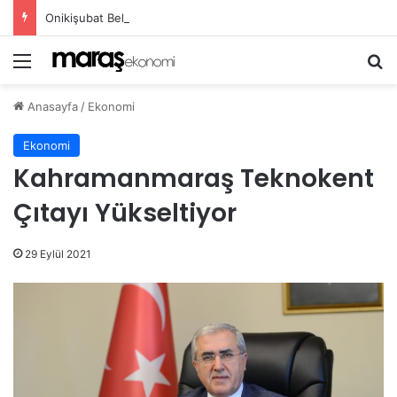
Onikişubat Belediyesi’nin Gündüz Bakımevi’nde yeni dönemin ön kayıtları başladı!
Menü
Ar
Anasayfa
/
Ekonomi
Ekonomi
Kahramanmaraş Teknokent
Çıtayı Yükseltiyor
29 Eylül 2021