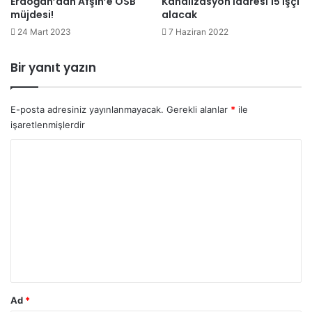
Erdoğan’dan Afşin’e OSB
Kanalizasyon İdaresi 15 işçi
müjdesi!
alacak
24 Mart 2023
7 Haziran 2022
Bir yanıt yazın
E-posta adresiniz yayınlanmayacak.
Gerekli alanlar
*
ile
işaretlenmişlerdir
Y
o
r
u
m
*
Ad
*