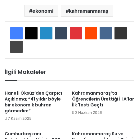
ekonomi
kahramanmaraş
LinkedIn
Tumblr
Pinterest
Reddit
VKontakte
E-Posta ile paylaş
Yazdır
İlgili Makaleler
Hanefi Öksüz’den Çarpıcı
Kahramanmaraş’ta
Açıklama; “41 yıldır böyle
Öğrencilerin Ürettiği İHA’lar
bir ekonomik buhran
İlk Testi Geçti
görmedim”
2 Haziran 2026
7 Kasım 2025
Cumhurbaşkanı
Kahramanmaraş Su ve