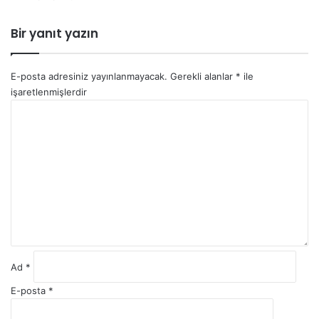
Bir yanıt yazın
E-posta adresiniz yayınlanmayacak.
Gerekli alanlar
*
ile
işaretlenmişlerdir
Y
o
r
u
m
*
Ad
*
E-posta
*