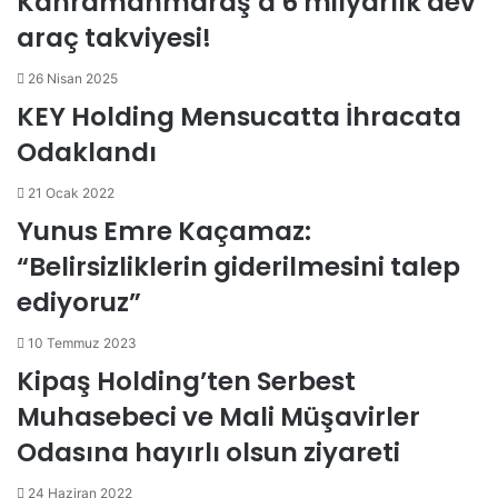
Kahramanmaraş’a 6 milyarlık dev
araç takviyesi!
26 Nisan 2025
KEY Holding Mensucatta İhracata
Odaklandı
21 Ocak 2022
Yunus Emre Kaçamaz:
“Belirsizliklerin giderilmesini talep
ediyoruz”
10 Temmuz 2023
Kipaş Holding’ten Serbest
Muhasebeci ve Mali Müşavirler
Odasına hayırlı olsun ziyareti
24 Haziran 2022