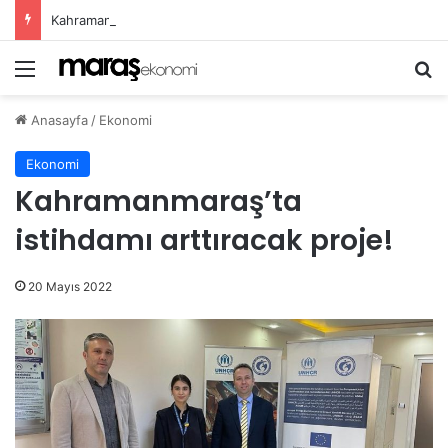
Kahramanmaraş Ticaret ve Sanayi Odası yeni binası hizmete girdi!
Menü
Ar
Anasayfa
/
Ekonomi
Ekonomi
Kahramanmaraş’ta
istihdamı arttıracak proje!
20 Mayıs 2022