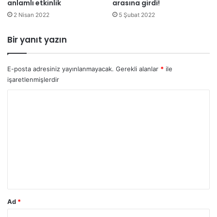
anlamlı etkinlik
arasına girdi!
2 Nisan 2022
5 Şubat 2022
Bir yanıt yazın
E-posta adresiniz yayınlanmayacak.
Gerekli alanlar
*
ile
işaretlenmişlerdir
Y
o
r
u
m
*
Ad
*