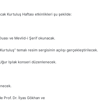
cak Kurtuluş Haftası etkinlikleri şu şekilde:
Duası ve Mevlid-i Şerif okunacak.
rtuluş” temalı resim sergisinin açılışı gerçekleştirilecek.
Uğur Işılak konseri düzenlenecek.
enecek.
r Merkezi’nde Prof. Dr. İlyas Gökhan ve