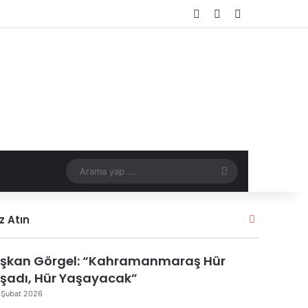
Kayıt Ol
Rastgele Makale
Kenar Bölmes
Arama
yap
Kapalı
z Atın
...
şkan Görgel: “Kahramanmaraş Hür
şadı, Hür Yaşayacak”
 Şubat 2026