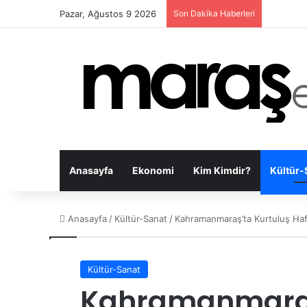
Pazar, Ağustos 9 2026
Son Dakika Haberleri
Anasayfa
Ekonomi
Kim Kimdir?
Kültür-
Anasayfa
/
Kültür-Sanat
/
Kahramanmaraş’ta Kurtuluş Hafta
Kültür-Sanat
Kahramanmaraş