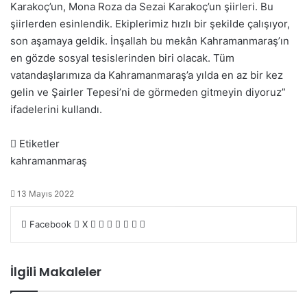
Karakoç’un, Mona Roza da Sezai Karakoç’un şiirleri. Bu
şiirlerden esinlendik. Ekiplerimiz hızlı bir şekilde çalışıyor,
son aşamaya geldik. İnşallah bu mekân Kahramanmaraş’ın
en gözde sosyal tesislerinden biri olacak. Tüm
vatandaşlarımıza da Kahramanmaraş’a yılda en az bir kez
gelin ve Şairler Tepesi’ni de görmeden gitmeyin diyoruz”
ifade
lerini kullandı.
Etiketler
kahramanmaraş
13 Mayıs 2022
LinkedIn
Tumblr
Pinterest
Reddit
VKontakte
E-
Yazdır
Facebook
X
Posta
ile
paylaş
İlgili Makaleler