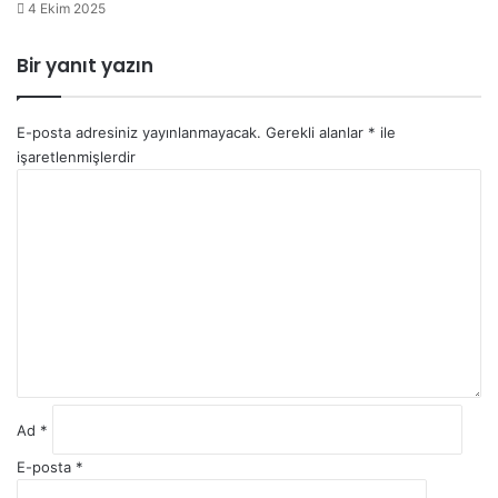
4 Ekim 2025
Bir yanıt yazın
E-posta adresiniz yayınlanmayacak.
Gerekli alanlar
*
ile
işaretlenmişlerdir
Y
o
r
u
m
*
Ad
*
E-posta
*