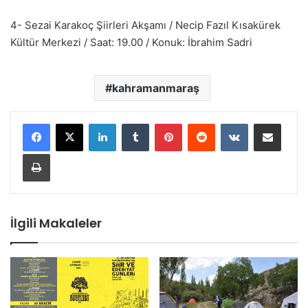
4- Sezai Karakoç Şiirleri Akşamı / Necip Fazıl Kısakürek
Kültür Merkezi / Saat: 19.00 / Konuk: İbrahim Sadri
kahramanmaraş
LinkedIn
Tumblr
Pinterest
Reddit
VKontakte
E-Posta ile paylaş
Yazdır
İlgili Makaleler