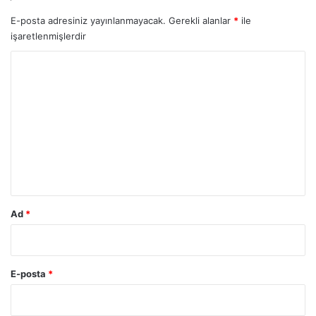
E-posta adresiniz yayınlanmayacak.
Gerekli alanlar
*
ile
işaretlenmişlerdir
Y
o
r
u
m
*
Ad
*
E-posta
*