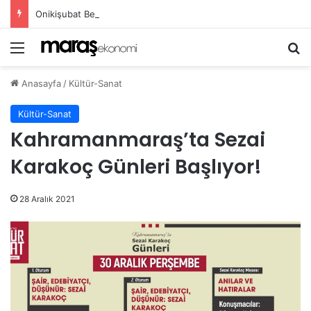
Onikişubat Belediyesi’nin Gündüz Bakımevi’nde yeni dönemin ön kayıtları başladı!
Menü
Ar
Anasayfa
/
Kültür-Sanat
Kültür-Sanat
Kahramanmaraş’ta Sezai
Karakoç Günleri Başlıyor!
28 Aralık 2021