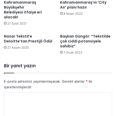
Kahramanmaraş
Kahramanmaraş’ın ‘City
Büyükşehir
Air’ planı hazır
Belediyesi itfaiye eri
8 Nisan 2022
alacak!
27 Eylül 2021
Nazar Tekstil’e
Başkan Güngör: “Tekstilde
Deloitte’tan Prestijli Ödül
çok ciddi potansiyele
sahibiz”
27 Kasım 2025
7 Ocak 2023
Bir yanıt yazın
E-posta adresiniz yayınlanmayacak.
Gerekli alanlar
*
ile
işaretlenmişlerdir
Y
o
r