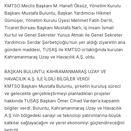
KMTSO Meclis Başkanı M. Hanefi Öksüz, Yönetim Kurulu
Başkanı Mustafa Buluntu, Başkan Yardımcısı Hikmet
Gümüşer, Yönetim Kurulu Üyesi Mehmet Fatih Dertli,
Ticaret Borsası Başkanı Mustafa Narlı, iş insanı İsmail
Kurtul ve Genel Sekreter Yunus Atmalı ile Genel Sekreter
Yardımcısı Serdar Şerbetçioğlu’nun yer aldığı ziyaretin ana
gündem maddesi, TUSAŞ ile KMTSO ortaklığında kurulan
Kahramanmaraş Uzay ve Havacılık A.Ş. oldu.
BAŞKAN BULUNTU, KAHRAMANMARAŞ UZAY VE
HAVACILIK A.Ş. İLE İLGİLİ BİLGİLER VERDİ
KMTSO Başkanı Mustafa Buluntu, şirketin kuruluş süreci
ve gelecekte gerçekleştirmeyi planladıkları projeler
hakkında TUSAŞ Başkanı Ömer Cihad Vardan’a kapsamlı
bilgiler verdi. Buluntu, Kahramanmaraş Uzay ve Havacılık
A.Ş.’nin bölgedeki sanayi ve teknoloji yatırımlarına büyük
katkılar sağlayacağını ve yerel ekonomiyi güçlendireceğini
belirtti.