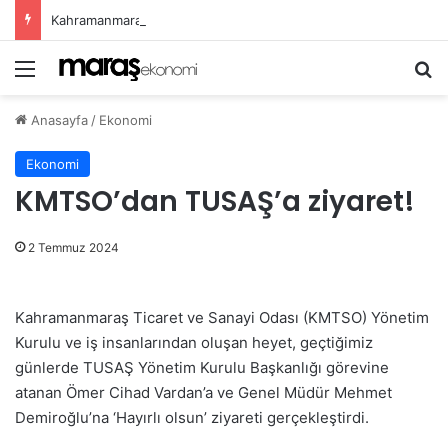
Kahramanmaraş Büyükşehir, Öğrenciler İçin “Pusula Maraş Eğitim Merkezi” Açıyor
Menü
A
Anasayfa
/
Ekonomi
Ekonomi
KMTSO’dan TUSAŞ’a ziyaret!
2 Temmuz 2024
Kahramanmaraş Ticaret ve Sanayi Odası (KMTSO) Yönetim
Kurulu ve iş insanlarından oluşan heyet, geçtiğimiz
günlerde TUSAŞ Yönetim Kurulu Başkanlığı görevine
atanan Ömer Cihad Vardan’a ve Genel Müdür Mehmet
Demiroğlu’na ‘Hayırlı olsun’ ziyareti gerçekleştirdi.