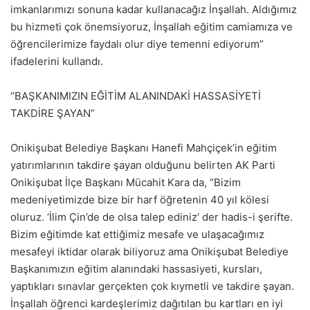
imkanlarımızı sonuna kadar kullanacağız İnşallah. Aldığımız
bu hizmeti çok önemsiyoruz, İnşallah eğitim camiamıza ve
öğrencilerimize faydalı olur diye temenni ediyorum”
ifadelerini kullandı.
“BAŞKANIMIZIN EĞİTİM ALANINDAKİ HASSASİYETİ
TAKDİRE ŞAYAN”
Onikişubat Belediye Başkanı Hanefi Mahçiçek’in eğitim
yatırımlarının takdire şayan olduğunu belirten AK Parti
Onikişubat İlçe Başkanı Mücahit Kara da, “Bizim
medeniyetimizde bize bir harf öğretenin 40 yıl kölesi
oluruz. ‘İlim Çin’de de olsa talep ediniz’ der hadis-i şerifte.
Bizim eğitimde kat ettiğimiz mesafe ve ulaşacağımız
mesafeyi iktidar olarak biliyoruz ama Onikişubat Belediye
Başkanımızın eğitim alanındaki hassasiyeti, kursları,
yaptıkları sınavlar gerçekten çok kıymetli ve takdire şayan.
İnşallah öğrenci kardeşlerimiz dağıtılan bu kartları en iyi