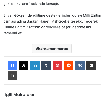
şekilde kullanır” şeklinde konuştu.
Enver Gökşen de eğitime desteklerinden dolayı Milli Eğitim
camiası adına Başkan Hanefi Mahçiçek’e teşekkür ederek,
Online Eğitim Kartı’nın öğrencilere başarı getirmesini
temenni etti.
kahramanmaraş
LinkedIn
Tumblr
Pinterest
Reddit
VKontakte
E-Posta ile paylaş
Yazdır
İlgili Makaleler