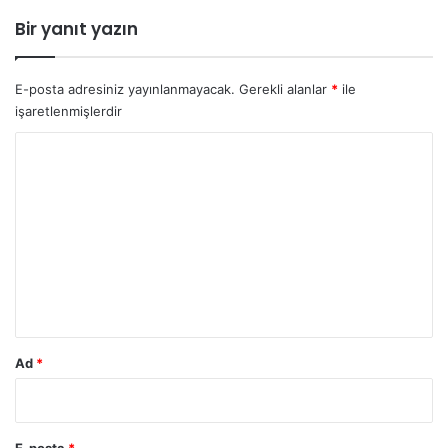
Bir yanıt yazın
E-posta adresiniz yayınlanmayacak.
Gerekli alanlar
*
ile
işaretlenmişlerdir
Y
o
r
u
m
*
Ad
*
E-posta
*