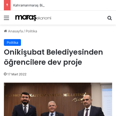
Kahramanmaraş Büyükşehir, Öğrenciler İçin “Pusula Maraş Eğitim Merkezi” Açıyor
Menü
Ar
Anasayfa
/
Politika
Politika
Onikişubat Belediyesinden
öğrencilere dev proje
17 Mart 2022