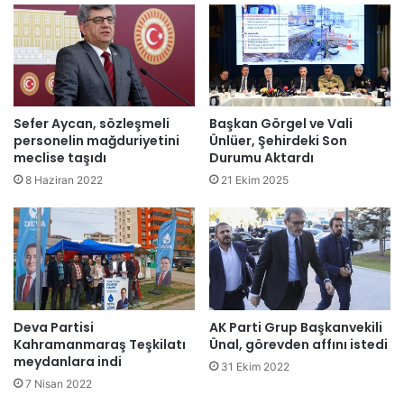
Sefer Aycan, sözleşmeli
Başkan Görgel ve Vali
personelin mağduriyetini
Ünlüer, Şehirdeki Son
meclise taşıdı
Durumu Aktardı
8 Haziran 2022
21 Ekim 2025
Deva Partisi
AK Parti Grup Başkanvekili
Kahramanmaraş Teşkilatı
Ünal, görevden affını istedi
meydanlara indi
31 Ekim 2022
7 Nisan 2022