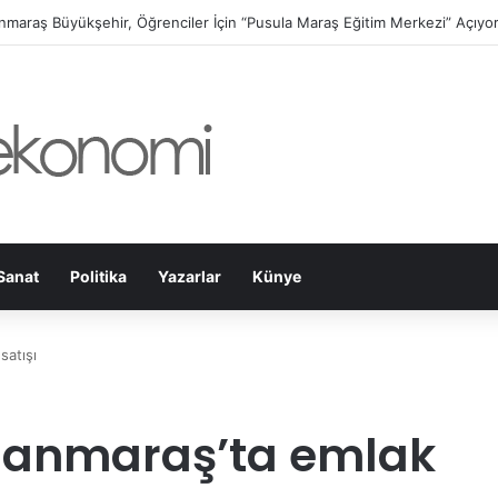
at Belediyesi’nin Gündüz Bakımevi’nde yeni dönemin ön kayıtları başladı!
Sanat
Politika
Yazarlar
Künye
satışı
manmaraş’ta emlak