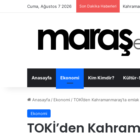
Cuma, Ağustos 7 2026
Son Dakika Haberleri
Onikişub
Anasayfa
Ekonomi
Kim Kimdir?
Kültür-
Anasayfa
/
Ekonomi
/
TOKİ’den Kahramanmaraş’ta emlak 
Ekonomi
TOKİ’den Kahra