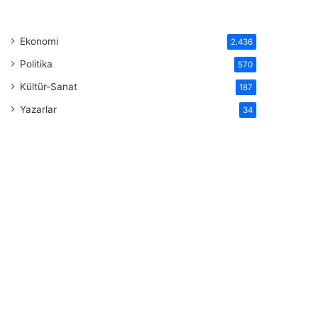
Ekonomi
2.436
Politika
570
Kültür-Sanat
187
Yazarlar
34