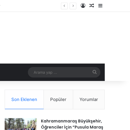
Kayıt Ol
Rastgele Makale
Kenar Bölme
Arama
yap
...
Son Eklenen
Popüler
Yorumlar
Kahramanmaraş Büyükşehir,
Öğrenciler İçin “Pusula Maraş