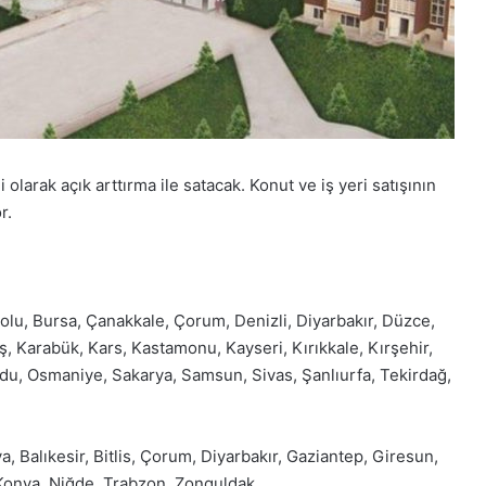
 olarak açık arttırma ile satacak. Konut ve iş yeri satışının
r.
olu, Bursa, Çanakkale, Çorum, Denizli, Diyarbakır, Düzce,
, Karabük, Kars, Kastamonu, Kayseri, Kırıkkale, Kırşehir,
rdu, Osmaniye, Sakarya, Samsun, Sivas, Şanlıurfa, Tekirdağ,
ya, Balıkesir, Bitlis, Çorum, Diyarbakır, Gaziantep, Giresun,
 Konya, Niğde, Trabzon, Zonguldak.