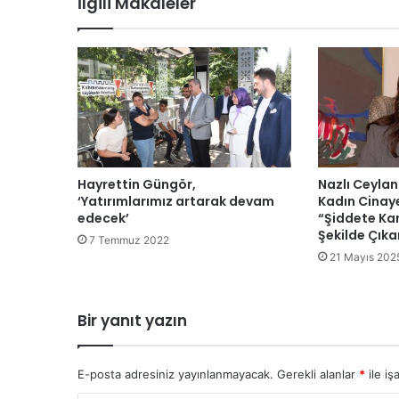
İlgili Makaleler
Hayrettin Güngör,
Nazlı Ceylan
‘Yatırımlarımız artarak devam
Kadın Cinaye
edecek’
“Şiddete Kar
Şekilde Çıka
7 Temmuz 2022
21 Mayıs 202
Bir yanıt yazın
E-posta adresiniz yayınlanmayacak.
Gerekli alanlar
*
ile iş