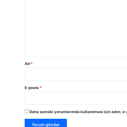
Y
o
r
u
m
*
Ad
*
E-posta
*
Daha sonraki yorumlarımda kullanılması için adım, e-