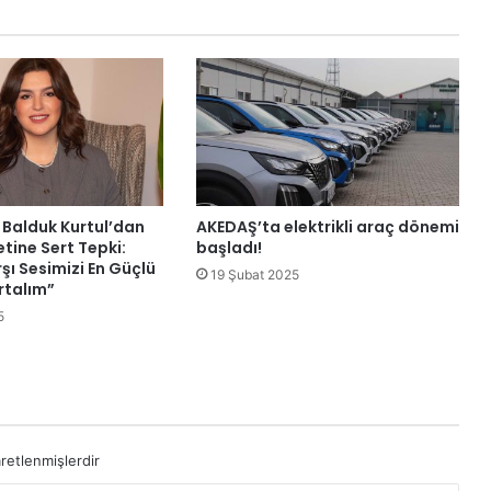
 Balduk Kurtul’dan
AKEDAŞ’ta elektrikli araç dönemi
tine Sert Tepki:
başladı!
şı Sesimizi En Güçlü
19 Şubat 2025
rtalım”
5
aretlenmişlerdir