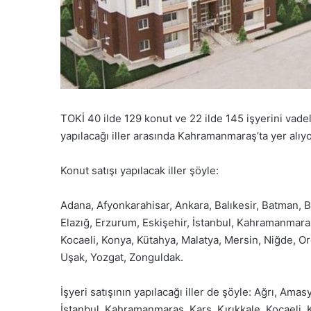
TOKİ 40 ilde 129 konut ve 22 ilde 145 işyerini vadeli
yapılacağı iller arasında Kahramanmaraş’ta yer alıyo
Konut satışı yapılacak iller şöyle:
Adana, Afyonkarahisar, Ankara, Balıkesir, Batman, B
Elazığ, Erzurum, Eskişehir, İstanbul, Kahramanmaraş
Kocaeli, Konya, Kütahya, Malatya, Mersin, Niğde, O
Uşak, Yozgat, Zonguldak.
İşyeri satışının yapılacağı iller de şöyle: Ağrı, Amas
İstanbul, Kahramanmaraş, Kars, Kırıkkale, Kocaeli,