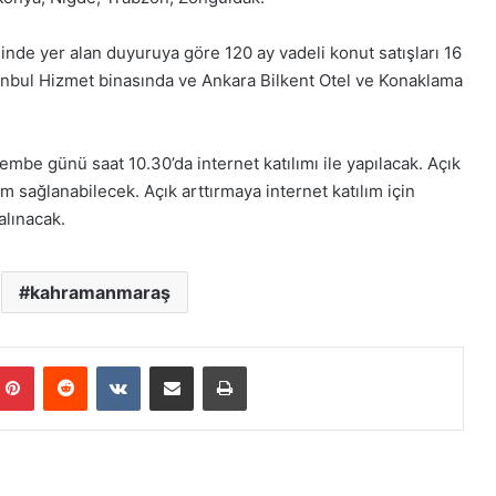
nde yer alan duyuruya göre 120 ay vadeli konut satışları 16
nbul Hizmet binasında ve Ankara Bilkent Otel ve Konaklama
şembe günü saat 10.30’da internet katılımı ile yapılacak. Açık
sağlanabilecek. Açık arttırmaya internet katılım için
alınacak.
kahramanmaraş
mblr
Pinterest
Reddit
VKontakte
E-Posta ile paylaş
Yazdır