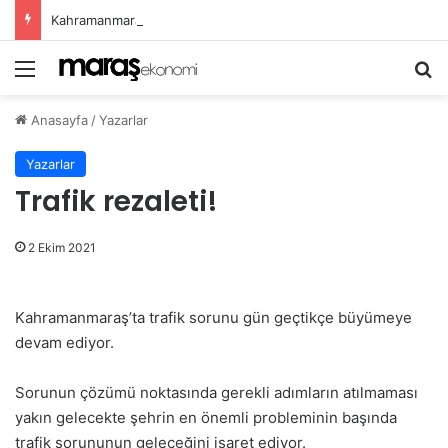
Kahramanmaraş’ta Ağustos Fuarı Esnafın Yüzünü Güldürdü!
Menü
Ar
Anasayfa
/
Yazarlar
Yazarlar
Trafik rezaleti!
2 Ekim 2021
Kahramanmaraş’ta trafik sorunu gün geçtikçe büyümeye
devam ediyor.
Sorunun çözümü noktasında gerekli adımların atılmaması
yakın gelecekte şehrin en önemli probleminin başında
trafik sorununun geleceğini işaret ediyor.