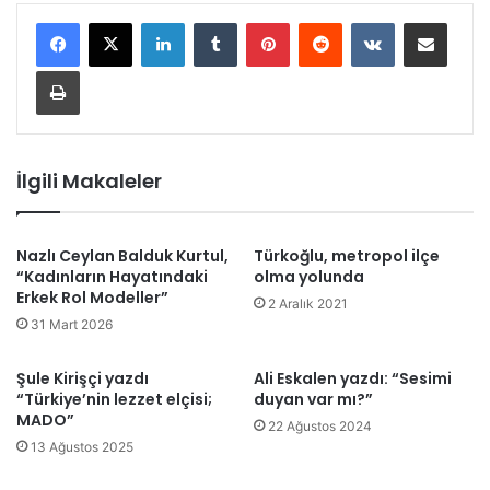
LinkedIn
Tumblr
Pinterest
Reddit
VKontakte
E-Posta ile paylaş
Yazdır
İlgili Makaleler
Nazlı Ceylan Balduk Kurtul,
Türkoğlu, metropol ilçe
“Kadınların Hayatındaki
olma yolunda
Erkek Rol Modeller”
2 Aralık 2021
31 Mart 2026
Şule Kirişçi yazdı
Ali Eskalen yazdı: “Sesimi
“Türkiye’nin lezzet elçisi;
duyan var mı?”
MADO”
22 Ağustos 2024
13 Ağustos 2025