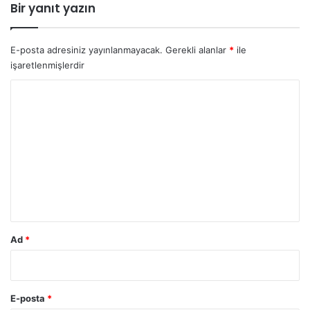
Bir yanıt yazın
E-posta adresiniz yayınlanmayacak.
Gerekli alanlar
*
ile
işaretlenmişlerdir
Y
o
r
u
m
*
Ad
*
E-posta
*