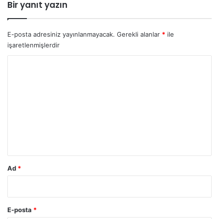
Bir yanıt yazın
E-posta adresiniz yayınlanmayacak.
Gerekli alanlar
*
ile
işaretlenmişlerdir
Y
o
r
u
m
*
Ad
*
E-posta
*