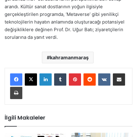
arandı. Kültür sanat dostlarının yoğun ilgisiyle
gerçekleştirilen programda, ‘Metaverse’ gibi yenilikçi
teknolojilerin hayatın anlamında oluşturacağı potansiyel
değişikliklere değinen Prof. Dr. Uğur Batı; ziyaretçilerin
sorularına da yanıt verdi.
kahramanmaraş
LinkedIn
Tumblr
Pinterest
Reddit
VKontakte
E-Posta ile paylaş
Yazdır
İlgili Makaleler