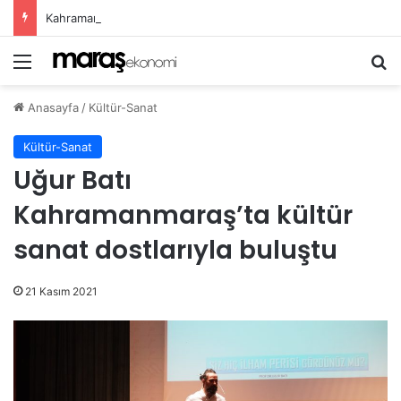
Kahramanmaraş’ta Ağustos Fuarı Esnafın Yüzünü Güldürdü!
Menü
Ar
Anasayfa
/
Kültür-Sanat
Kültür-Sanat
Uğur Batı
Kahramanmaraş’ta kültür
sanat dostlarıyla buluştu
21 Kasım 2021