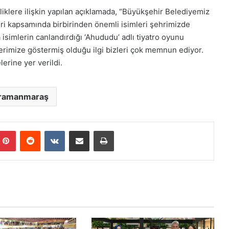
liklere ilişkin yapılan açıklamada, “Büyükşehir Belediyemiz
eri kapsamında birbirinden önemli isimleri şehrimizde
simlerin canlandırdığı ‘Ahududu’ adlı tiyatro oyunu
lerimize göstermiş olduğu ilgi bizleri çok memnun ediyor.
rine yer verildi.
ramanmaraş
mblr
Pinterest
Reddit
VKontakte
E-Posta ile paylaş
Yazdır