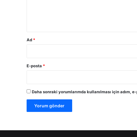
u
m
*
Ad
*
E-posta
*
Daha sonraki yorumlarımda kullanılması için adım, e-