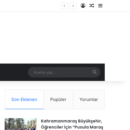
Kayıt Ol
Rastgele Makale
Kenar Bölme
Arama
yap
...
Son Eklenen
Popüler
Yorumlar
Kahramanmaraş Büyükşehir,
Öğrenciler İçin “Pusula Maraş