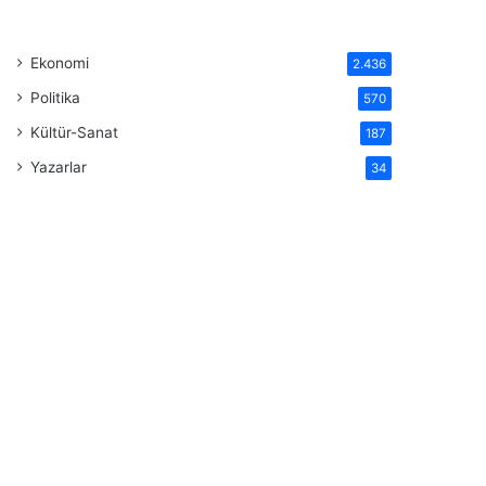
Ekonomi
2.436
Politika
570
Kültür-Sanat
187
Yazarlar
34