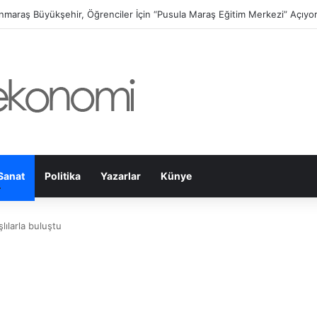
at Belediyesi’nin Gündüz Bakımevi’nde yeni dönemin ön kayıtları başladı!
Sanat
Politika
Yazarlar
Künye
ılarla buluştu