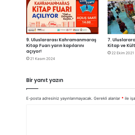
9. Uluslararası Kahramanmaraş
7. Uluslara
Kitap Fuarı yarın kapılarını
Kitap ve Kült
açıyor!
22 Ekim 2021
21 Kasım 2024
Bir yanıt yazın
E-posta adresiniz yayınlanmayacak.
Gerekli alanlar
*
ile iş
Y
o
r