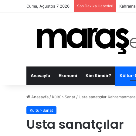
Cuma, Ağustos 7 2026
Son Dakika Haberleri
Onikişub
Anasayfa
Ekonomi
Kim Kimdir?
Kültür-
Anasayfa
/
Kültür-Sanat
/
Usta sanatçılar Kahramanmaraşl
Kültür-Sanat
Usta sanatçılar