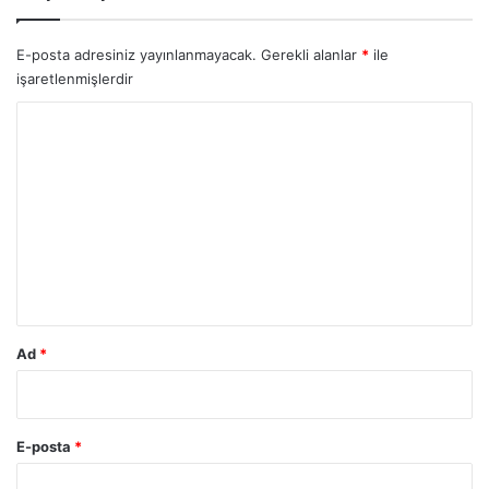
E-posta adresiniz yayınlanmayacak.
Gerekli alanlar
*
ile
işaretlenmişlerdir
Y
o
r
u
m
*
Ad
*
E-posta
*