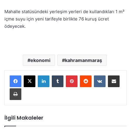
Mahalle statüsündeki yerleşim yerleri de kullandıkları 1 m³
içme suyu için yeni tarifeyle birlikte 76 kuruş ücret
ödeyecek.
ekonomi
kahramanmaraş
LinkedIn
Tumblr
Pinterest
Reddit
VKontakte
E-Posta ile paylaş
Yazdır
İlgili Makaleler