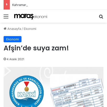
Kahramanmaraş Büyükşehir, Öğrenciler İçin “Pusula Maraş Eğitim Merkezi” Açıyor
Menü
Ar
Anasayfa
/
Ekonomi
Ekonomi
Afşin’de suya zam!
4 Aralık 2021