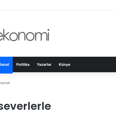
amanmaraş Büyükşehir, Öğrenciler İçin “Pusula Maraş Eğitim Merkezi” A
Sanat
Politika
Yazarlar
Künye
uşacak
everlerle