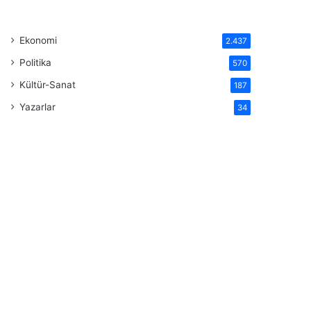
Ekonomi
2.437
Politika
570
Kültür-Sanat
187
Yazarlar
34