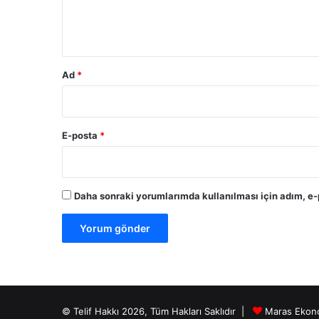
m
*
Ad
*
E-posta
*
Daha sonraki yorumlarımda kullanılması için adım, e-
© Telif Hakkı 2026, Tüm Hakları Saklıdır |
Maras Ekon