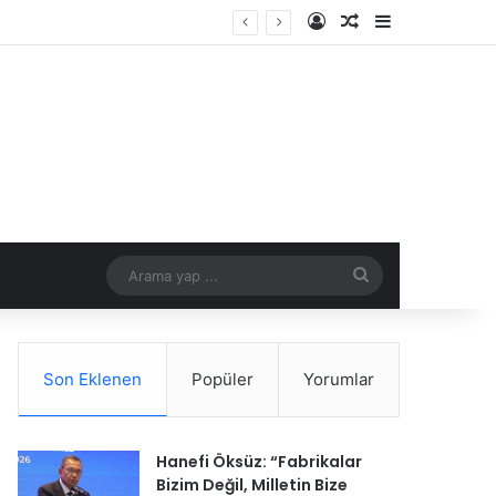
Kayıt Ol
Rastgele Makale
Kenar Bölme
çıyor
Arama
yap
...
Son Eklenen
Popüler
Yorumlar
Hanefi Öksüz: “Fabrikalar
Bizim Değil, Milletin Bize