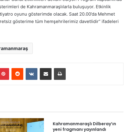
österimleri de Kahramanmaraşlılarla buluşuyor. Etkinlik
iyatro oyunu gösterimde olacak. Saat 20.00’da Mehmet
retsiz gösterime tüm hemşehrilerimiz davetlidir” ifadeleri
ramanmaraş
mblr
Pinterest
Reddit
VKontakte
E-Posta ile paylaş
Yazdır
Kahramanmaraşlı Dilberay’ın
yeni fragmanı yayınlandı