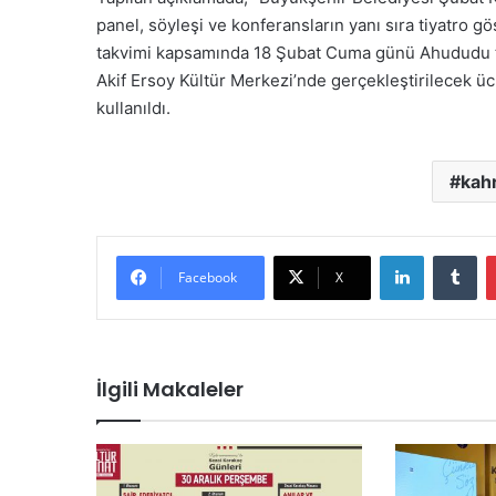
panel, söyleşi ve konferansların yanı sıra tiyatro g
takvimi kapsamında 18 Şubat Cuma günü Ahududu t
Akif Ersoy Kültür Merkezi’nde gerçekleştirilecek üc
kullanıldı.
kah
LinkedIn
Tu
Facebook
X
İlgili Makaleler