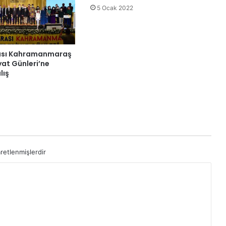
5 Ocak 2022
rası Kahramanmaraş
yat Günleri’ne
lış
aretlenmişlerdir