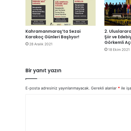
Kahramanmaraş’ta Sezai
2. Uluslara
Karakoç Günleri Başlıyor!
Şiir ve Edebi
Görkemli Açı
28 Aralık 2021
18 Ekim 2021
Bir yanıt yazın
E-posta adresiniz yayınlanmayacak.
Gerekli alanlar
*
ile iş
Y
o
r
u