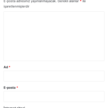
E-posta adresiniz yayınlanmayacak.
Gerekli alanlar
*
ile
işaretlenmişlerdir
Y
o
r
u
m
*
Ad
*
E-posta
*