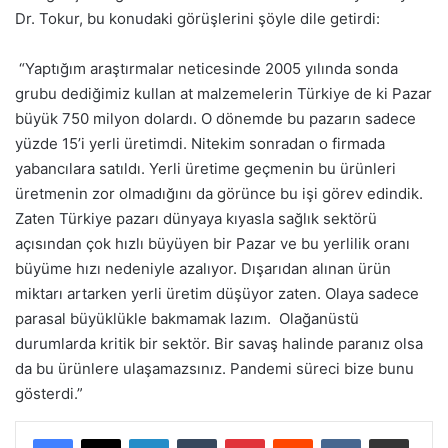
Dr. Tokur, bu konudaki görüşlerini şöyle dile getirdi:
“Yaptığım araştırmalar neticesinde 2005 yılında sonda
grubu dediğimiz kullan at malzemelerin Türkiye de ki Pazar
büyük 750 milyon dolardı. O dönemde bu pazarın sadece
yüzde 15’i yerli üretimdi. Nitekim sonradan o firmada
yabancılara satıldı. Yerli üretime geçmenin bu ürünleri
üretmenin zor olmadığını da görünce bu işi görev edindik.
Zaten Türkiye pazarı dünyaya kıyasla sağlık sektörü
açısından çok hızlı büyüyen bir Pazar ve bu yerlilik oranı
büyüme hızı nedeniyle azalıyor. Dışarıdan alınan ürün
miktarı artarken yerli üretim düşüyor zaten. Olaya sadece
parasal büyüklükle bakmamak lazım. Olağanüstü
durumlarda kritik bir sektör. Bir savaş halinde paranız olsa
da bu ürünlere ulaşamazsınız. Pandemi süreci bize bunu
gösterdi.”
LinkedIn
Tumblr
Pinterest
Reddit
VKontakte
E-Posta ile paylaş