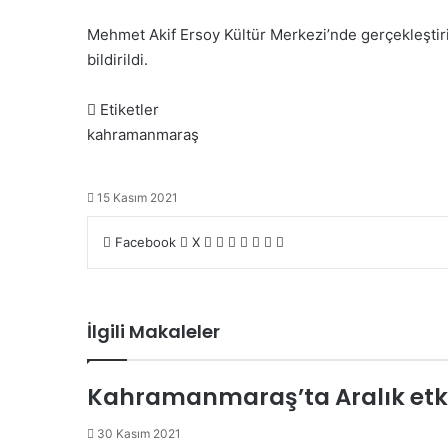
Mehmet Akif Ersoy Kültür Merkezi’nde gerçekleştiril
bildirildi.
Etiketler
kahramanmaraş
15 Kasım 2021
LinkedIn
Tumblr
Pinterest
Reddit
VKontakte
E-
Yazdır
Facebook
X
Posta
ile
paylaş
İlgili Makaleler
Kahramanmaraş’ta Aralık etkinl
30 Kasım 2021