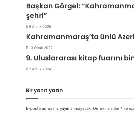
Başkan Görgel: “Kahramanmar
şehri”
6 Aralık 2025
Kahramanmaraş’ta ünlü Azeri 
13 Ocak 2022
9. Uluslararası kitap fuarını bin
2 Aralık 2024
Bir yanıt yazın
E-posta adresiniz yayınlanmayacak.
Gerekli alanlar
*
ile iş
Y
o
r