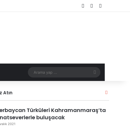
Kayıt Ol
Rastgele Makale
Kenar Bölmes
Arama
yap
Kapalı
z Atın
...
erbaycan Türküleri Kahramanmaraş’ta
natseverlerle buluşacak
Aralık 2021