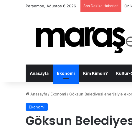
Perşembe, Ağustos 6 2026
Son Dakika Haberleri
Kah
Anasayfa
Ekonomi
Kim Kimdir?
Kültür-
Anasayfa
/
Ekonomi
/
Göksun Belediyesi enerjisiyle eko
Ekonomi
Göksun Belediyesi