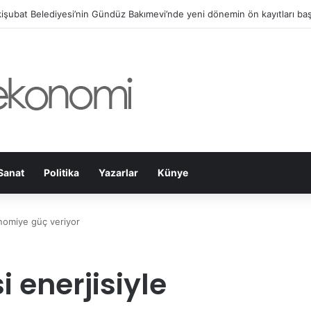
ramanmaraş’ta Ağustos Fuarı Esnafın Yüzünü Güldürdü!
Sanat
Politika
Yazarlar
Künye
nomiye güç veriyor
 enerjisiyle