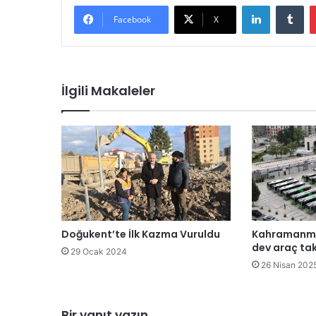
LinkedIn
Tu
Facebook
X
İlgili Makaleler
Doğukent’te İlk Kazma Vuruldu
Kahramanmar
dev araç tak
29 Ocak 2024
26 Nisan 202
Bir yanıt yazın