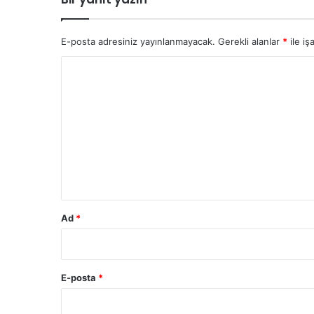
E-posta adresiniz yayınlanmayacak.
Gerekli alanlar
*
ile iş
Y
o
r
u
m
*
Ad
*
E-posta
*