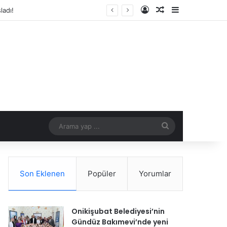
Kayıt Ol
Rastgele Makale
Kenar Bölme
Arama
yap
...
Son Eklenen
Popüler
Yorumlar
Onikişubat Belediyesi’nin
Gündüz Bakımevi’nde yeni