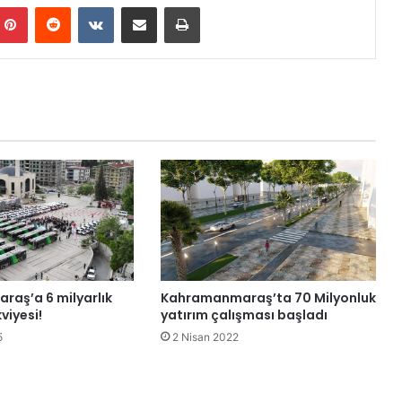
mblr
Pinterest
Reddit
VKontakte
E-Posta ile paylaş
Yazdır
aş’a 6 milyarlık
Kahramanmaraş’ta 70 Milyonluk
viyesi!
yatırım çalışması başladı
5
2 Nisan 2022