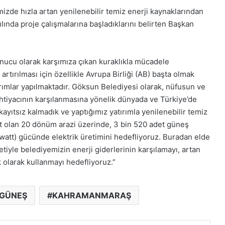
izde hızla artan yenilenebilir temiz enerji kaynaklarından
ılında proje çalışmalarına başladıklarını belirten Başkan
sonucu olarak karşımıza çıkan kuraklıkla mücadele
rtırılması için özellikle Avrupa Birliği (AB) başta olmak
rımlar yapılmaktadır. Göksun Belediyesi olarak, nüfusun ve
ihtiyacının karşılanmasına yönelik dünyada ve Türkiye’de
kayıtsız kalmadık ve yaptığımız yatırımla yenilenebilir temiz
 ait olan 20 dönüm arazi üzerinde, 3 bin 520 adet güneş
awatt) gücünde elektrik üretimini hedefliyoruz. Buradan elde
etiyle belediyemizin enerji giderlerinin karşılamayı, artan
 olarak kullanmayı hedefliyoruz.”
GÜNEŞ
KAHRAMANMARAŞ