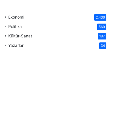
Ekonomi
2.436
Politika
569
Kültür-Sanat
187
Yazarlar
34