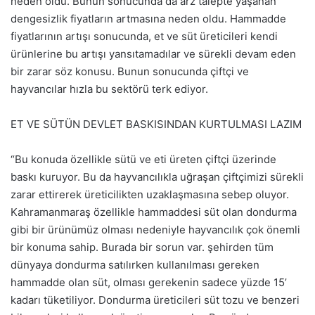
neden oldu. Bunun sonucunda da arz talepte yaşanan
dengesizlik fiyatların artmasına neden oldu. Hammadde
fiyatlarının artışı sonucunda, et ve süt üreticileri kendi
ürünlerine bu artışı yansıtamadılar ve sürekli devam eden
bir zarar söz konusu. Bunun sonucunda çiftçi ve
hayvancılar hızla bu sektörü terk ediyor.
ET VE SÜTÜN DEVLET BASKISINDAN KURTULMASI LAZIM
“Bu konuda özellikle sütü ve eti üreten çiftçi üzerinde
baskı kuruyor. Bu da hayvancılıkla uğraşan çiftçimizi sürekli
zarar ettirerek üreticilikten uzaklaşmasına sebep oluyor.
Kahramanmaraş özellikle hammaddesi süt olan dondurma
gibi bir ürünümüz olması nedeniyle hayvancılık çok önemli
bir konuma sahip. Burada bir sorun var. şehirden tüm
dünyaya dondurma satılırken kullanılması gereken
hammadde olan süt, olması gerekenin sadece yüzde 15’
kadarı tüketiliyor. Dondurma üreticileri süt tozu ve benzeri