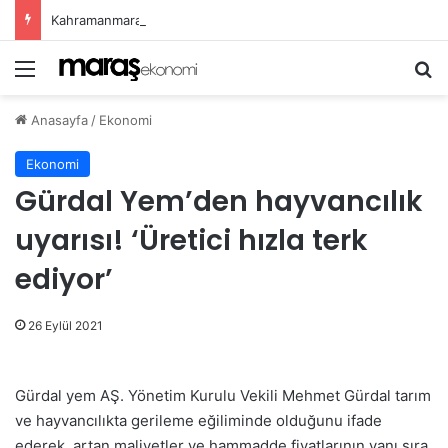
Kahramanmaraş Büyükşehir, Öğrenciler İçin “Pusula Maraş Eğitim Merkezi” Açıyor
Menü
Ar
Anasayfa
/
Ekonomi
Ekonomi
Gürdal Yem’den hayvancılık
uyarısı! ‘Üretici hızla terk
ediyor’
26 Eylül 2021
Gürdal yem AŞ. Yönetim Kurulu Vekili Mehmet Gürdal tarım
ve hayvancılıkta gerileme eğiliminde olduğunu ifade
ederek, artan maliyetler ve hammadde fiyatlarının yanı sıra