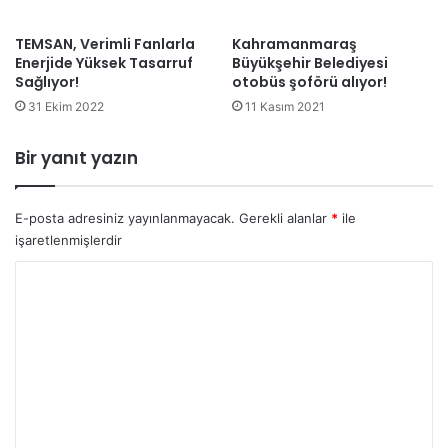
TEMSAN, Verimli Fanlarla
Kahramanmaraş
Enerjide Yüksek Tasarruf
Büyükşehir Belediyesi
Sağlıyor!
otobüs şoförü alıyor!
31 Ekim 2022
11 Kasım 2021
Bir yanıt yazın
E-posta adresiniz yayınlanmayacak.
Gerekli alanlar
*
ile
işaretlenmişlerdir
Y
o
r
u
m
*