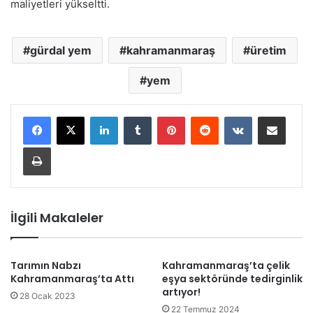
maliyetleri yükseltti.
gürdal yem
kahramanmaraş
üretim
yem
LinkedIn
Tumblr
Pinterest
Reddit
VKontakte
E-Posta ile paylaş
Yazdır
İlgili Makaleler
Tarımın Nabzı
Kahramanmaraş’ta çelik
Kahramanmaraş’ta Attı
eşya sektöründe tedirginlik
artıyor!
28 Ocak 2023
22 Temmuz 2024