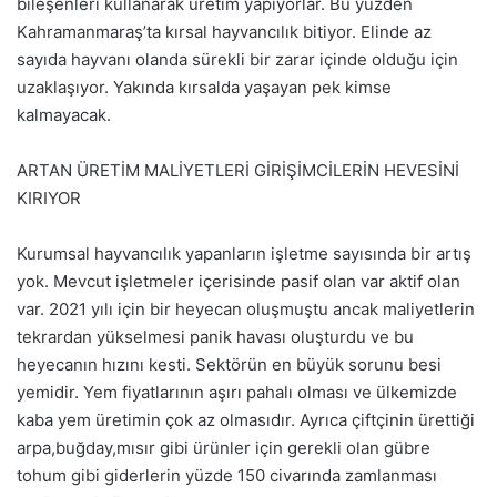
bileşenleri kullanarak üretim yapıyorlar. Bu yüzden
Kahramanmaraş’ta kırsal hayvancılık bitiyor. Elinde az
sayıda hayvanı olanda sürekli bir zarar içinde olduğu için
uzaklaşıyor. Yakında kırsalda yaşayan pek kimse
kalmayacak.
ARTAN ÜRETİM MALİYETLERİ GİRİŞİMCİLERİN HEVESİNİ
KIRIYOR
Kurumsal hayvancılık yapanların işletme sayısında bir artış
yok. Mevcut işletmeler içerisinde pasif olan var aktif olan
var. 2021 yılı için bir heyecan oluşmuştu ancak maliyetlerin
tekrardan yükselmesi panik havası oluşturdu ve bu
heyecanın hızını kesti. Sektörün en büyük sorunu besi
yemidir. Yem fiyatlarının aşırı pahalı olması ve ülkemizde
kaba yem üretimin çok az olmasıdır. Ayrıca çiftçinin ürettiği
arpa,buğday,mısır gibi ürünler için gerekli olan gübre
tohum gibi giderlerin yüzde 150 civarında zamlanması