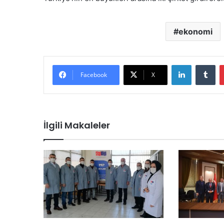
ekonomi
LinkedIn
Tu
Facebook
X
İlgili Makaleler