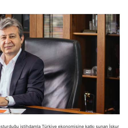
uşturduğu istihdamla Türkiye ekonomisine katkı sunan İskur