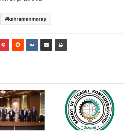
kahramanmaraş
mblr
Pinterest
Reddit
VKontakte
E-Posta ile paylaş
Yazdır