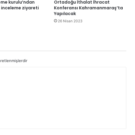
eme kurulu’ndan
Ortadoğu İthalat İhracat
 inceleme ziyareti
Konferansı Kahramanmaraş’ta
Yapılacak
26 Nisan 2023
aretlenmişlerdir