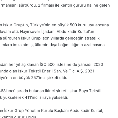
ırmanışını sürdürdü. 2 firması ile kentin gururu haline gelen
n İskur Grup’un, Türkiye’nin en büyük 500 kuruluşu arasına
a devam etti. Hayırsever İşadamı Abdulkadir Kurtul’un
a sürdüren İskur Grup, son yıllarda geleceğin stratejik
rımlara imza atmış, ülkenin dışa bağımlılığının azalmasına
ndan her yıl açıklanan İSO 500 listesine de yansıdı. 2020
nda olan İskur Tekstil Enerji San. Ve Tic. A.Ş. 2021
ye’nin en büyük 257’inci şirketi oldu.
63’üncü sırada bulunan ikinci şirketi İskur Boya Tekstil
k yükselerek 411’inci sıraya yükseldi.
yan İskur Grup Yönetim Kurulu Başkanı Abdulkadir Kurtul,
k kentin gururu oldu.