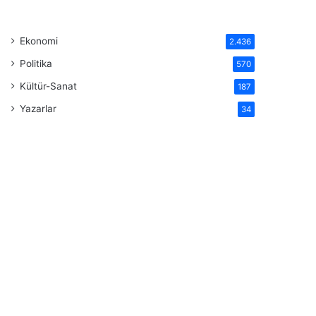
Ekonomi
2.436
Politika
570
Kültür-Sanat
187
Yazarlar
34