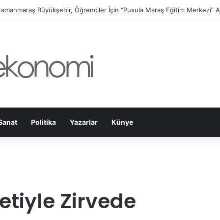
işubat Belediyesi’nin Gündüz Bakımevi’nde yeni dönemin ön kayıtları baş
Sanat
Politika
Yazarlar
Künye
ketiyle Zirvede