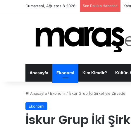
Cumartesi, Ağustos 8 2026
Son Dakika Haberleri
Onik
Anasayfa
Ekonomi
Kim Kimdir?
Kültür-
Anasayfa
/
Ekonomi
/
İskur Grup İki Şirketiyle Zirvede
Ekonomi
İskur Grup İki Şir