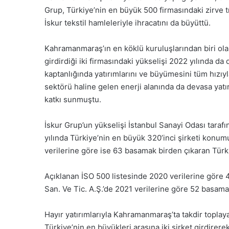
Grup, Türkiye’nin en büyük 500 firmasındaki zirve t
İskur tekstil hamleleriyle ihracatını da büyüttü.
Kahramanmaraş’ın en köklü kuruluşlarından biri ola
girdirdiği iki firmasındaki yükselişi 2022 yılında d
kaptanlığında yatırımlarını ve büyümesini tüm hızıyl
sektörü haline gelen enerji alanında da devasa yatı
katkı sunmuştu.
İskur Grup’un yükselişi İstanbul Sanayi Odası tarafı
yılında Türkiye’nin en büyük 320’inci şirketi konumu
verilerine göre ise 63 basamak birden çıkaran Türki
Açıklanan İSO 500 listesinde 2020 verilerine göre 4
San. Ve Tic. A.Ş.’de 2021 verilerine göre 52 basama
Hayır yatırımlarıyla Kahramanmaraş’ta takdir topla
Türkiye’nin en büyükleri arasına iki şirket girdirere