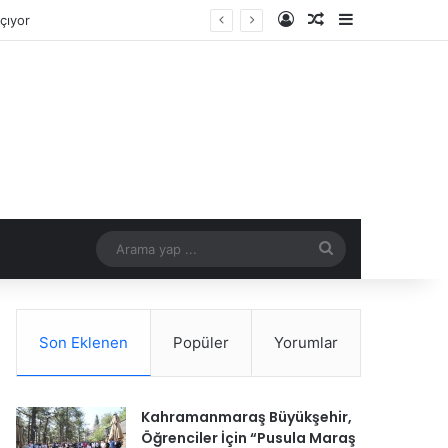
Kayıt Ol
Rastgele Makale
Kenar Bölme
ladı!
Arama
yap
...
Son Eklenen
Popüler
Yorumlar
Kahramanmaraş Büyükşehir,
Öğrenciler İçin “Pusula Maraş