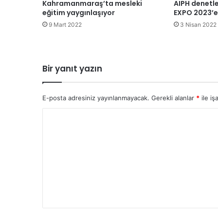
Kahramanmaraş’ta mesleki
AIPH denetl
eğitim yaygınlaşıyor
EXPO 2023’e
9 Mart 2022
3 Nisan 2022
Bir yanıt yazın
E-posta adresiniz yayınlanmayacak.
Gerekli alanlar
*
ile iş
Y
o
r
u
m
*