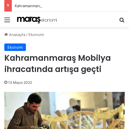
Kahramanmaraş Büyükşehir, Öğrenciler İçin “Pusula Maraş Eğitim Merkezi” Açıyor
Menü
Ar
Anasayfa
/
Ekonomi
Ekonomi
Kahramanmaraş Mobilya
ihracatında artışa geçti
13 Mayıs 2022