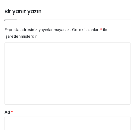
Bir yanıt yazın
E-posta adresiniz yayınlanmayacak.
Gerekli alanlar
*
ile
işaretlenmişlerdir
Y
o
r
u
m
*
Ad
*