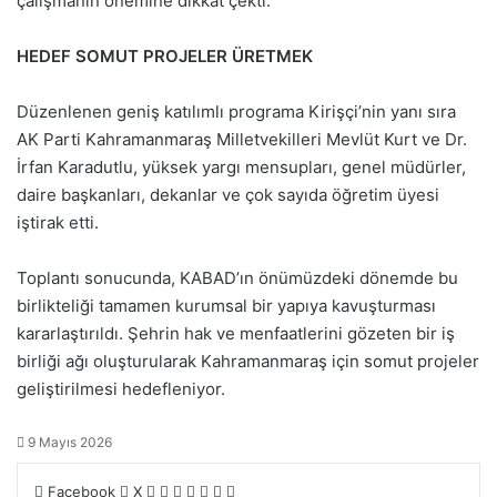
çalışmanın önemine dikkat çekti.
HEDEF SOMUT PROJELER ÜRETMEK
Düzenlenen geniş katılımlı programa Kirişçi’nin yanı sıra
AK Parti Kahramanmaraş Milletvekilleri Mevlüt Kurt ve Dr.
İrfan Karadutlu, yüksek yargı mensupları, genel müdürler,
daire başkanları, dekanlar ve çok sayıda öğretim üyesi
iştirak etti.
Toplantı sonucunda, KABAD’ın önümüzdeki dönemde bu
birlikteliği tamamen kurumsal bir yapıya kavuşturması
kararlaştırıldı. Şehrin hak ve menfaatlerini gözeten bir iş
birliği ağı oluşturularak Kahramanmaraş için somut projeler
geliştirilmesi hedefleniyor.
9 Mayıs 2026
Facebook
X
L
T
P
R
V
E
Y