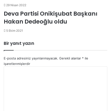
29 Nisan 2022
Deva Partisi Onikişubat Başkanı
Hakan Dedeoğlu oldu
5 Ekim 2021
Bir yanıt yazın
E-posta adresiniz yayınlanmayacak.
Gerekli alanlar
*
ile
işaretlenmişlerdir
Y
o
r
u
m
*