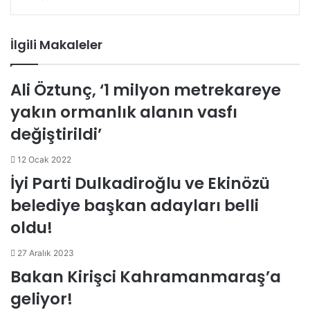
i
u
i
e
K
-
a
n
m
n
d
o
P
z
k
b
t
d
n
o
d
İlgili Makaleler
e
l
e
i
t
s
ı
d
r
r
t
a
t
r
I
e
k
a
Ali Öztunç, ‘1 milyon metrekareye
n
s
t
i
yakın ormanlık alanın vasfı
t
e
l
e
değiştirildi’
p
a
12 Ocak 2022
y
İyi Parti Dulkadiroğlu ve Ekinözü
l
belediye başkan adayları belli
a
ş
oldu!
27 Aralık 2023
Bakan Kirişci Kahramanmaraş’a
geliyor!