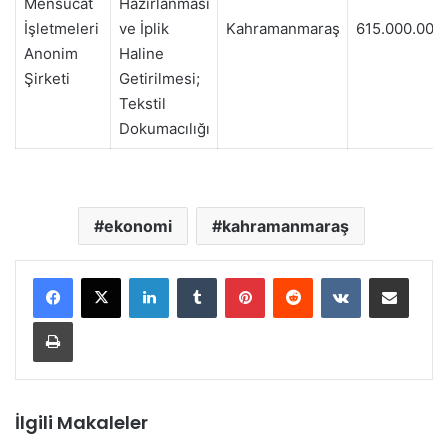
Mensucat
Hazırlanması
İşletmeleri
ve İplik
Kahramanmaraş
615.000.000
Anonim
Haline
Şirketi
Getirilmesi;
Tekstil
Dokumacılığı
ekonomi
kahramanmaraş
LinkedIn
Tumblr
Pinterest
Reddit
VKontakte
E-Posta ile paylaş
Yazdır
İlgili Makaleler