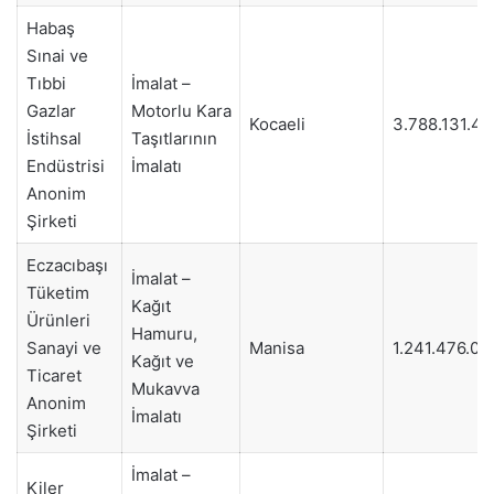
Habaş
Sınai ve
Tıbbi
İmalat –
Gazlar
Motorlu Kara
Kocaeli
3.788.131.46
İstihsal
Taşıtlarının
Endüstrisi
İmalatı
Anonim
Şirketi
Eczacıbaşı
İmalat –
Tüketim
Kağıt
Ürünleri
Hamuru,
Sanayi ve
Manisa
1.241.476.04
Kağıt ve
Ticaret
Mukavva
Anonim
İmalatı
Şirketi
İmalat –
Kiler