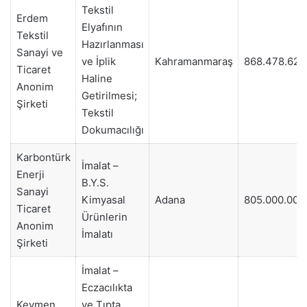
Tekstil
Erdem
Elyafının
Tekstil
Hazırlanması
Sanayi ve
ve İplik
Kahramanmaraş
868.478.621
Ticaret
Haline
Anonim
Getirilmesi;
Şirketi
Tekstil
Dokumacılığı
Karbontürk
İmalat –
Enerji
B.Y.S.
Sanayi
Kimyasal
Adana
805.000.000
Ticaret
Ürünlerin
Anonim
İmalatı
Şirketi
İmalat –
Eczacılıkta
Keymen
ve Tıpta