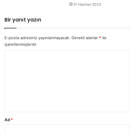
21 Haziran 2023
Bir yanıt yazın
E-posta adresiniz yayınlanmayacak.
Gerekli alanlar
*
ile
işaretlenmişlerdir
Y
o
r
u
m
*
Ad
*