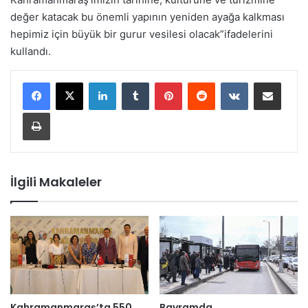
değer katacak bu önemli yapının yeniden ayağa kalkması
hepimiz için büyük bir gurur vesilesi olacak”ifadelerini
kullandı.
LinkedIn
Tumblr
Pinterest
Reddit
VKontakte
E-Posta ile paylaş
Yazdır
İlgili Makaleler
Kahramanmaraş’ta 550
Bayramda