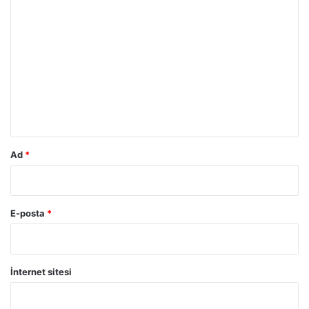
Y
o
r
u
m
*
Ad
*
E-posta
*
İnternet sitesi