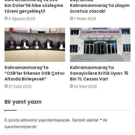
bin Dolar’lık hibe sözleşme
Kahramanmaraş’ta ulaşım
töreni gerçekleşti!
ücretsiz olacak!
4 Ağustos 2023
7 Nisan 2024
Kahramanmaraş’ta
Kahramanmaraş’ta
“OSB’ler Erkenez OSB Çatısı
Sanayicilere Kritik Uyarı: 15
Altında Birleşecek”
Bin TL Cezası Var!
27 Eylül 2023
24 Mart 2026
Bir yanıt yazın
E-posta adresiniz yayınlanmayacak.
Gerekli alanlar
*
ile
işaretlenmişlerdir