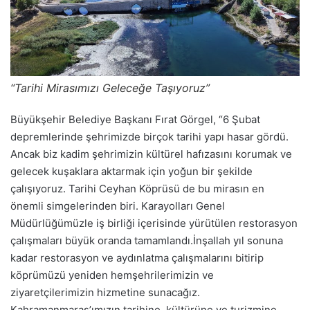
“Tarihi Mirasımızı Geleceğe Taşıyoruz”
Büyükşehir Belediye Başkanı Fırat Görgel, “6 Şubat
depremlerinde şehrimizde birçok tarihi yapı hasar gördü.
Ancak biz kadim şehrimizin kültürel hafızasını korumak ve
gelecek kuşaklara aktarmak için yoğun bir şekilde
çalışıyoruz. Tarihi Ceyhan Köprüsü de bu mirasın en
önemli simgelerinden biri. Karayolları Genel
Müdürlüğümüzle iş birliği içerisinde yürütülen restorasyon
çalışmaları büyük oranda tamamlandı.İnşallah yıl sonuna
kadar restorasyon ve aydınlatma çalışmalarını bitirip
köprümüzü yeniden hemşehrilerimizin ve
ziyaretçilerimizin hizmetine sunacağız.
Kahramanmaraş’ımızın tarihine, kültürüne ve turizmine