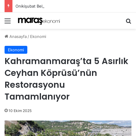
Onikişubat Belediyesi’nin Gündüz Bakımevi’nde yeni dönemin ön kayıtları başladı!
Menü
A
Anasayfa
/
Ekonomi
Ekonomi
Kahramanmaraş’ta 5 Asırlık
Ceyhan Köprüsü’nün
Restorasyonu
Tamamlanıyor
10 Ekim 2025