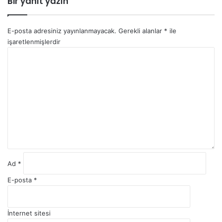
Bir yanıt yazın
E-posta adresiniz yayınlanmayacak.
Gerekli alanlar
*
ile
işaretlenmişlerdir
Y
o
r
u
m
*
Ad
*
E-posta
*
İnternet sitesi