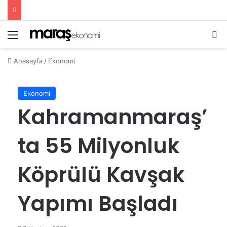
Menü
Ar
Anasayfa
/
Ekonomi
Ekonomi
Kahramanmaraş’
ta 55 Milyonluk
Köprülü Kavşak
Yapımı Başladı