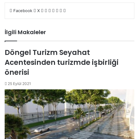
LinkedIn
Tumblr
Pinterest
Reddit
VKontakte
E-
Yazdır
Facebook
X
Posta
ile
paylaş
İlgili Makaleler
Döngel Turizm Seyahat
Acentesinden turizmde işbirliği
önerisi
25 Eylül 2021