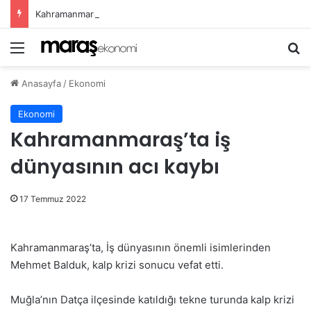
Kahramanmaraş’ta Ağustos Fuarı Esnafın Yüzünü Güldürdü!
Menü
Ar
Anasayfa
/
Ekonomi
Ekonomi
Kahramanmaraş’ta iş
dünyasının acı kaybı
17 Temmuz 2022
Kahramanmaraş’ta, İş dünyasının önemli isimlerinden
Mehmet Balduk, kalp krizi sonucu vefat etti.
Muğla’nın Datça ilçesinde katıldığı tekne turunda kalp krizi