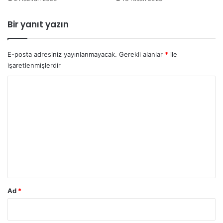
Bir yanıt yazın
E-posta adresiniz yayınlanmayacak.
Gerekli alanlar
*
ile
işaretlenmişlerdir
Y
o
r
u
m
*
Ad
*