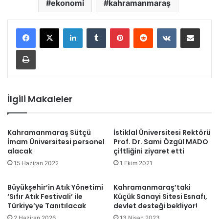
ekonomi
kahramanmaraş
LinkedIn
Tumblr
Pinterest
Reddit
VKontakte
E-Posta ile paylaş
Yazdır
İlgili Makaleler
Kahramanmaraş Sütçü
İstiklal Üniversitesi Rektörü
İmam Üniversitesi personel
Prof. Dr. Sami Özgül MADO
alacak
çiftliğini ziyaret etti
15 Haziran 2022
1 Ekim 2021
Büyükşehir’in Atık Yönetimi
Kahramanmaraş’taki
‘Sıfır Atık Festivali’ ile
Küçük Sanayi Sitesi Esnafı,
Türkiye’ye Tanıtılacak
devlet desteği bekliyor!
2 Haziran 2026
13 Nisan 2023