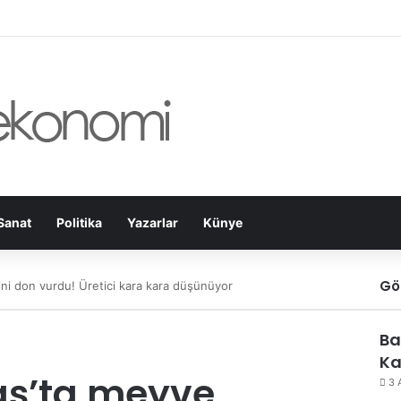
Sanat
Politika
Yazarlar
Künye
Gö
i don vurdu! Üretici kara kara düşünüyor
Ba
Ka
ş’ta meyve
3 