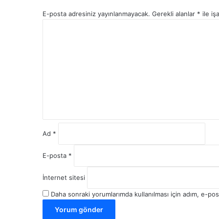
E-posta adresiniz yayınlanmayacak.
Gerekli alanlar
*
ile iş
Y
o
r
u
m
*
Ad
*
E-posta
*
İnternet sitesi
Daha sonraki yorumlarımda kullanılması için adım, e-pos