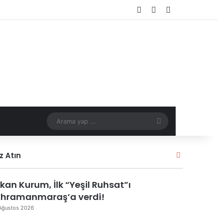
Kayıt Ol
Rastgele Makale
Kenar Bölmes
Arama
yap
Kapalı
z Atın
...
kan Kurum, İlk “Yeşil Ruhsat”ı
hramanmaraş’a verdi!
Ağustos 2026