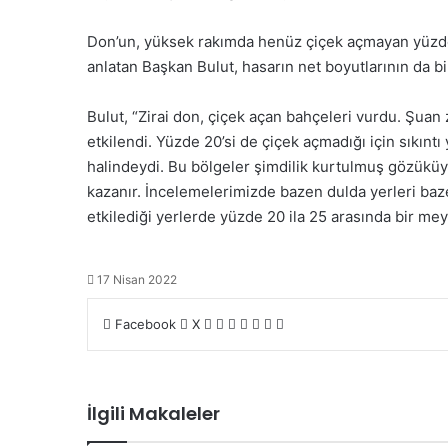
Don’un, yüksek rakımda henüz çiçek açmayan yüzde 
anlatan Başkan Bulut, hasarın net boyutlarının da bi
Bulut, “Zirai don, çiçek açan bahçeleri vurdu. Şuan 
etkilendi. Yüzde 20’si de çiçek açmadığı için sıkınt
halindeydi. Bu bölgeler şimdilik kurtulmuş gözüküy
kazanır. İncelemelerimizde bazen dulda yerleri baz
etkilediği yerlerde yüzde 20 ila 25 arasında bir mey
17 Nisan 2022
LinkedIn
Tumblr
Pinterest
Reddit
VKontakte
E-
Yazdır
Facebook
X
Posta
ile
paylaş
İlgili Makaleler