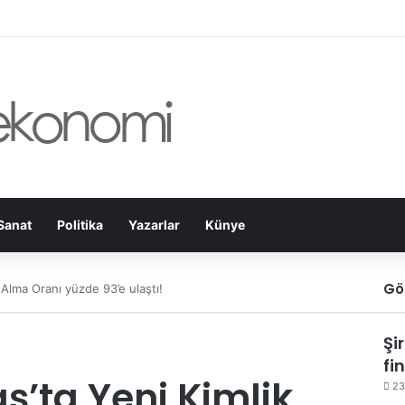
Sanat
Politika
Yazarlar
Künye
Gö
 Alma Oranı yüzde 93’e ulaştı!
Şi
fi
ta Yeni Kimlik
23