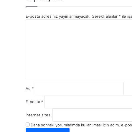
E-posta adresiniz yayınlanmayacak.
Gerekli alanlar
*
ile iş
Y
o
r
u
m
*
Ad
*
E-posta
*
İnternet sitesi
Daha sonraki yorumlarımda kullanılması için adım, e-pos