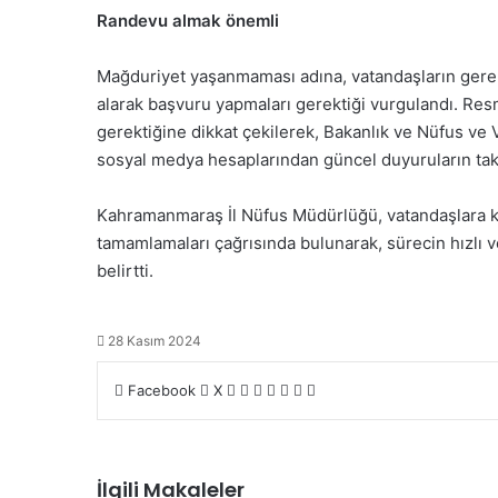
Randevu almak önemli
Mağduriyet yaşanmaması adına, vatandaşların gerekl
alarak başvuru yapmaları gerektiği vurgulandı. Res
gerektiğine dikkat çekilerek, Bakanlık ve Nüfus v
sosyal medya hesaplarından güncel duyuruların taki
Kahramanmaraş İl Nüfus Müdürlüğü, vatandaşlara k
tamamlamaları çağrısında bulunarak, sürecin hızlı ve
belirtti.
28 Kasım 2024
Facebook
X
L
T
P
R
V
E
Y
i
u
i
e
K
-
a
n
m
n
d
o
P
z
k
b
t
d
n
o
d
e
l
e
i
t
s
ı
İlgili Makaleler