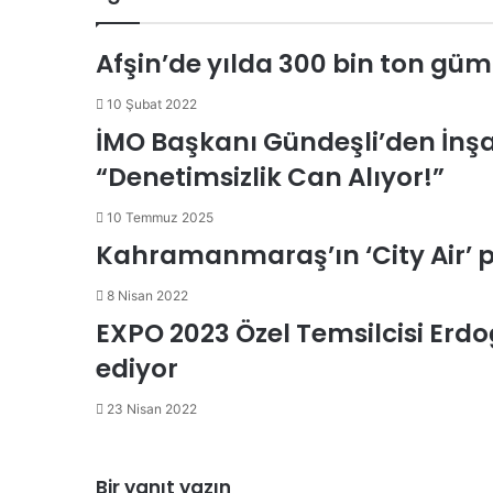
d
r
r
t
a
t
r
I
e
k
a
Afşin’de yılda 300 bin ton güm
n
s
t
i
t
e
l
e
10 Şubat 2022
p
İMO Başkanı Gündeşli’den İnşa
a
“Denetimsizlik Can Alıyor!”
y
l
a
10 Temmuz 2025
ş
Kahramanmaraş’ın ‘City Air’ p
8 Nisan 2022
EXPO 2023 Özel Temsilcisi Erd
ediyor
23 Nisan 2022
Bir yanıt yazın