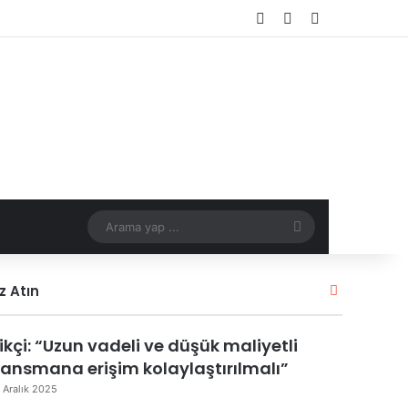
Kayıt Ol
Rastgele Makale
Kenar Bölme
Arama
yap
z Atın
K
...
a
p
rikçi: “Uzun vadeli ve düşük maliyetli
a
l
nansmana erişim kolaylaştırılmalı”
ı
 Aralık 2025