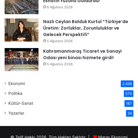
Esnafın Yüzünü Güldürdü!
6 Ağustos 2026
Nazlı Ceylan Balduk Kurtul “Türkiye’de
Üretim: Zorluklar, Zorunluluklar ve
Gelecek Perspektifi”
5 Ağustos 2026
Kahramanmaraş Ticaret ve Sanayi
Odası yeni binası hizmete girdi!
5 Ağustos 2026
Ekonomi
2.436
Politika
570
Kültür-Sanat
187
Yazarlar
34
© Telif Hakkı 2026, Tüm Hakları Saklıdır |
Maras Ekonomi