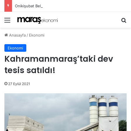
Onikişubat Belediyesi’nin Gündüz Bakımevi’nde yeni dönemin ön kayıtları başladı!
Menü
Ar
Anasayfa
/
Ekonomi
Ekonomi
Kahramanmaraş’taki dev
tesis satıldı!
27 Eylül 2021