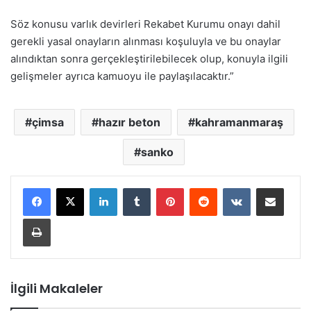
Söz konusu varlık devirleri Rekabet Kurumu onayı dahil
gerekli yasal onayların alınması koşuluyla ve bu onaylar
alındıktan sonra gerçekleştirilebilecek olup, konuyla ilgili
gelişmeler ayrıca kamuoyu ile paylaşılacaktır.”
çimsa
hazır beton
kahramanmaraş
sanko
LinkedIn
Tumblr
Pinterest
Reddit
VKontakte
E-Posta ile paylaş
Yazdır
İlgili Makaleler