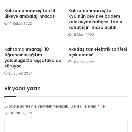
Kahramanmaraş’tan 14
Kahramanmaraş’ta
ülkeye ambalaj ihracatı
KSÜ’nün ceviz ve badem
koleksiyon bahçesi toplu
11 Şubat 2022
konut için imara açıldı
15 Mart 2023
Kahramanmaraşlı 10
Akedaş’tan elektrik tarifesi
öğrencinin eğitim
açıklaması!
yolculuğu Darüşşafaka’da
18 Ocak 2022
sürüyor
26 Şubat 2024
Bir yanıt yazın
E-posta adresiniz yayınlanmayacak.
Gerekli alanlar
*
ile
işaretlenmişlerdir
Y