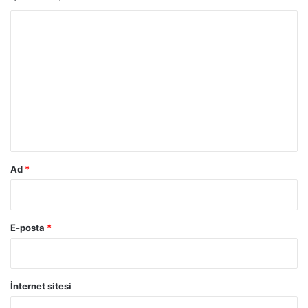
Y
o
r
u
m
*
Ad
*
E-posta
*
İnternet sitesi