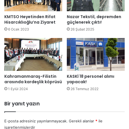
KMTSO Heyetinden Rifat
Nazar Tekstil, depremden
Hisarcıklıoğlu’na Ziyaret
güçlenerek çıktı!
6 Ocak 2023
26 Şubat 2025
Kahramanmaraş-Filistin
KASKİ 18 personel alımı
arasında kardeşlik köprüsü
yapacak!
1 Eylül 2024
26 Temmuz 2022
Bir yanıt yazın
E-posta adresiniz yayınlanmayacak.
Gerekli alanlar
*
ile
işaretlenmişlerdir