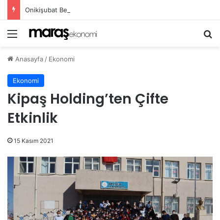
Onikişubat Belediyesi’nin Gündüz Bakımevi’nde yeni dönemin ön kayıtları başladı!
Menü
Ar
Anasayfa
/
Ekonomi
Ekonomi
Kipaş Holding’ten Çifte
Etkinlik
15 Kasım 2021