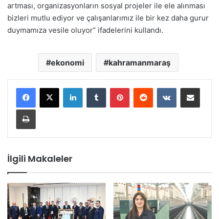
artması, organizasyonların sosyal projeler ile ele alınması
bizleri mutlu ediyor ve çalışanlarımız ile bir kez daha gurur
duymamıza vesile oluyor” ifadelerini kullandı.
ekonomi
kahramanmaraş
LinkedIn
Tumblr
Pinterest
Reddit
VKontakte
E-Posta ile paylaş
Yazdır
İlgili Makaleler