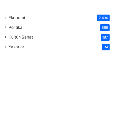
Ekonomi
2.436
Politika
569
Kültür-Sanat
187
Yazarlar
34