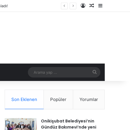
Kayıt Ol
Rastgele Makale
Kenar Bölme
ladı!
Arama
yap
...
Son Eklenen
Popüler
Yorumlar
Onikişubat Belediyesi’nin
Gündüz Bakımevi’nde yeni