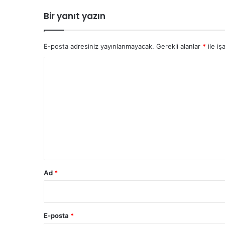
Bir yanıt yazın
E-posta adresiniz yayınlanmayacak.
Gerekli alanlar
*
ile iş
Y
o
r
u
m
*
Ad
*
E-posta
*