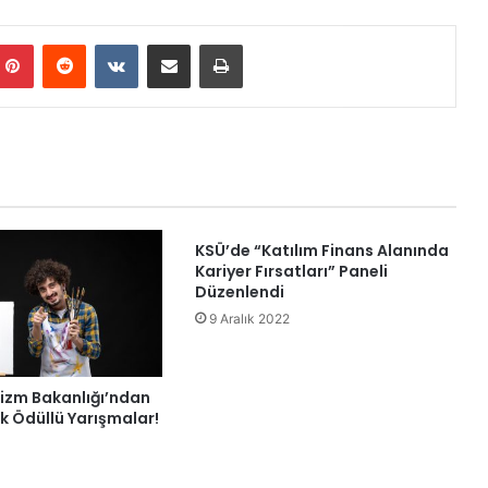
mblr
Pinterest
Reddit
VKontakte
E-Posta ile paylaş
Yazdır
KSÜ’de “Katılım Finans Alanında
Kariyer Fırsatları” Paneli
Düzenlendi
9 Aralık 2022
rizm Bakanlığı’ndan
ık Ödüllü Yarışmalar!