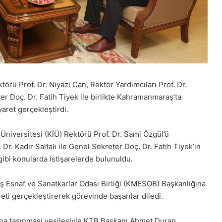
ü Prof. Dr. Niyazi Can, Rektör Yardımcıları Prof. Dr.
ter Doç. Dr. Fatih Tiyek ile birlikte Kahramanmaraş’ta
yaret gerçekleştirdi.
 Üniversitesi (KİÜ) Rektörü Prof. Dr. Sami Özgül’ü
Dr. Kadir Saltalı ile Genel Sekreter Doç. Dr. Fatih Tiyek’in
i gibi konularda istişarelerde bulunuldu.
 Esnaf ve Sanatkarlar Odası Birliği (KMESOB) Başkanlığına
eti gerçekleştirerek görevinde başarılar diledi.
na taşınması vesilesiyle KTB Başkanı Ahmet Duran