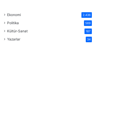
Ekonomi
2.436
Politika
569
Kültür-Sanat
187
Yazarlar
34