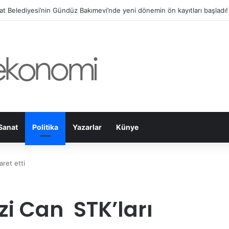
maraş’ta Ağustos Fuarı Esnafın Yüzünü Güldürdü!
Sanat
Politika
Yazarlar
Künye
ret etti
zi Can STK’ları