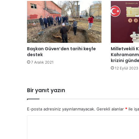
Başkan Güven’den tarihi keşfe
Milletvekili 
destek
Kahramanmar
krizini günd
7 Aralık 2021
12 Eylül 2023
Bir yanıt yazın
E-posta adresiniz yayınlanmayacak.
Gerekli alanlar
*
ile iş
Y
o
r