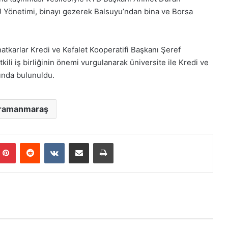
SÜ Yönetimi, binayı gezerek Balsuyu’ndan bina ve Borsa
karlar Kredi ve Kefalet Kooperatifi Başkanı Şeref
kili iş birliğinin önemi vurgulanarak üniversite ile Kredi ve
mında bulunuldu.
ramanmaraş
mblr
Pinterest
Reddit
VKontakte
E-Posta ile paylaş
Yazdır