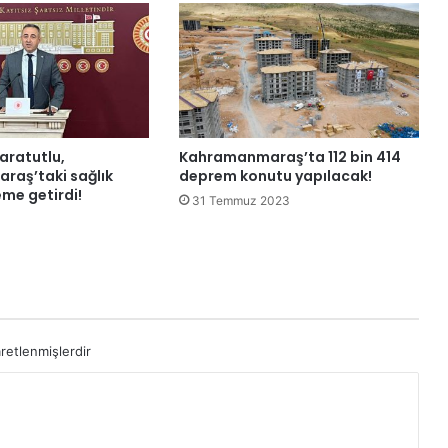
Karatutlu,
Kahramanmaraş’ta 112 bin 414
aş’taki sağlık
deprem konutu yapılacak!
eme getirdi!
31 Temmuz 2023
aretlenmişlerdir