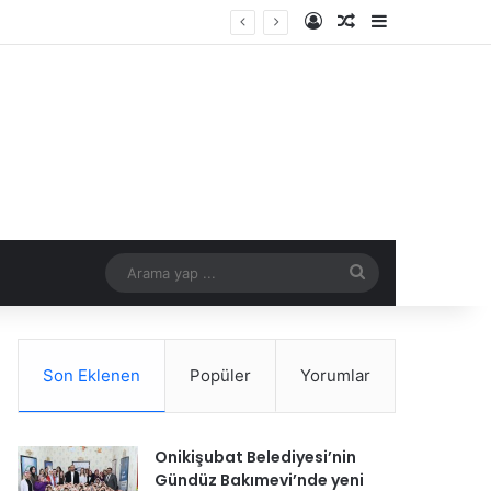
Kayıt Ol
Rastgele Makale
Kenar Bölme
Arama
yap
...
Son Eklenen
Popüler
Yorumlar
Onikişubat Belediyesi’nin
Gündüz Bakımevi’nde yeni