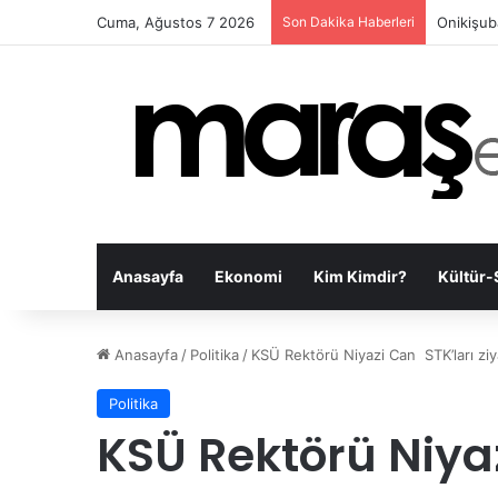
Cuma, Ağustos 7 2026
Son Dakika Haberleri
Kahraman
Anasayfa
Ekonomi
Kim Kimdir?
Kültür-
Anasayfa
/
Politika
/
KSÜ Rektörü Niyazi Can STK’ları ziya
Politika
KSÜ Rektörü Niya