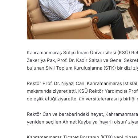
Kahramanmaraş Sütçü İmam Üniversitesi (KSÜ) Rektör
Zekeriya Pak, Prof. Dr. Kadir Saltalı ve Genel Sekre
bulunan Sivil Toplum Kuruluşlarına (STK) bir dizi zi
Rektör Prof. Dr. Niyazi Can, Kahramanmaraş İstiklal
makamında ziyaret etti. KSÜ Rektör Yardımcısı Prof. 
de eşlik ettiği ziyarette, üniversitelerarası iş birliğ
Rektör Can ve beraberindeki heyet, Kahramanmaraş
yeniden seçilen Ahmet Kuybu’ya ‘hayırlı olsun’ ziyar
Kahramanmaraş Ticaret Borsanın (KTB) yeni binası