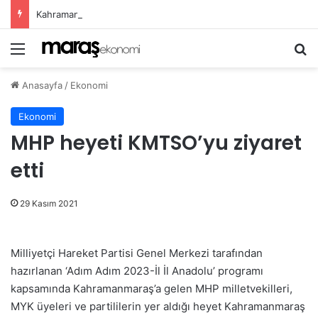
Kahramanmaraş’ta Ağustos Fuarı Esnafın Yüzünü Güldürdü!
Menü
Ar
Anasayfa
/
Ekonomi
Ekonomi
MHP heyeti KMTSO’yu ziyaret
etti
29 Kasım 2021
Milliyetçi Hareket Partisi Genel Merkezi tarafından
hazırlanan ‘Adım Adım 2023-İl İl Anadolu’ programı
kapsamında Kahramanmaraş’a gelen MHP milletvekilleri,
MYK üyeleri ve partililerin yer aldığı heyet Kahramanmaraş