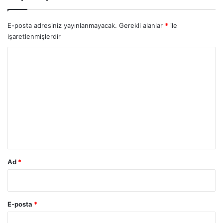
E-posta adresiniz yayınlanmayacak.
Gerekli alanlar
*
ile
işaretlenmişlerdir
Y
o
r
u
m
*
Ad
*
E-posta
*