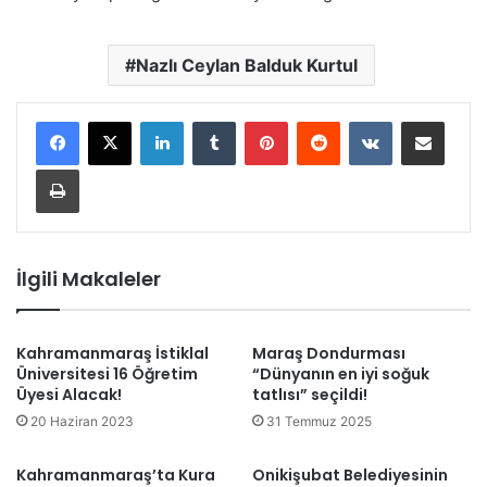
Nazlı Ceylan Balduk Kurtul
LinkedIn
Tumblr
Pinterest
Reddit
VKontakte
E-Posta ile paylaş
Yazdır
İlgili Makaleler
Kahramanmaraş İstiklal
Maraş Dondurması
Üniversitesi 16 Öğretim
“Dünyanın en iyi soğuk
Üyesi Alacak!
tatlısı” seçildi!
20 Haziran 2023
31 Temmuz 2025
Kahramanmaraş’ta Kura
Onikişubat Belediyesinin