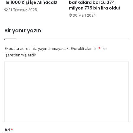
ile 1000 Kişi İşe Alınacak!
bankalara borcu 374
milyon 775 bin lira oldu!
21 Temmuz 2025
30 Mart 2024
Bir yanıt yazın
E-posta adresiniz yayınlanmayacak.
Gerekli alanlar
*
ile
işaretlenmişlerdir
Y
o
r
u
m
*
Ad
*