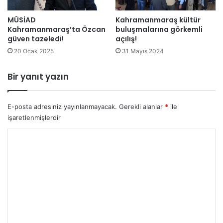
MÜSİAD
Kahramanmaraş kültür
Kahramanmaraş’ta Özcan
buluşmalarına görkemli
güven tazeledi!
açılış!
20 Ocak 2025
31 Mayıs 2024
Bir yanıt yazın
E-posta adresiniz yayınlanmayacak.
Gerekli alanlar
*
ile
işaretlenmişlerdir
Y
o
r
u
m
*